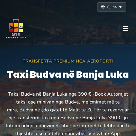
Gjuha
TRANSFERTA PREMIUM NGA AEROPORTI
Taxi Budva në Banja Luka
Taksi Budva në Banja Luka nga 390 € -Book Automjet
taksi ose minivan nga Budva, me çmimet më të
mira, Budva në çdo qytet të Malit të Zi. Për të rezervuar
një transferim Taxi nga Budva në Banja Luka 390 €, ju
lutemi ndiqni udhëzimet: libër në internet të lehtë dhe të
thjeshtë. ose na telefononi viber ose whatsApp,