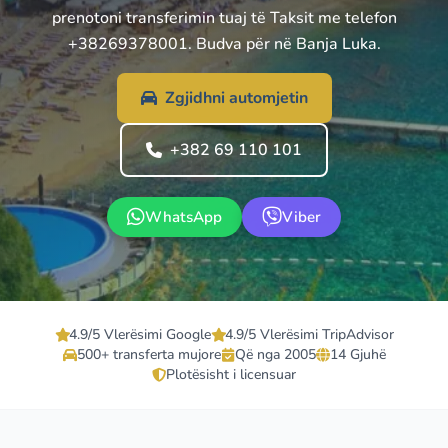
prenotoni transferimin tuaj të Taksit me telefon
+38269378001. Budva për në Banja Luka.
Zgjidhni automjetin
+382 69 110 101
WhatsApp
Viber
4.9/5 Vlerësimi Google
4.9/5 Vlerësimi TripAdvisor
500+ transferta mujore
Që nga 2005
14 Gjuhë
Plotësisht i licensuar