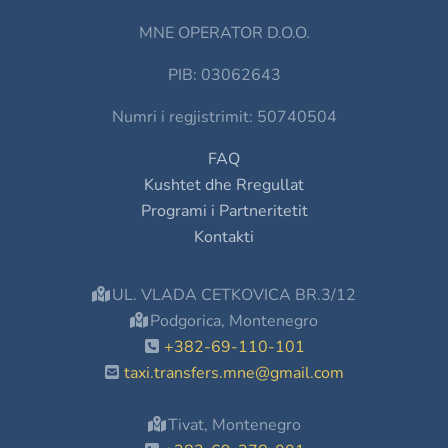
MNE OPERATOR D.O.O.
PIB: 03062643
Numri i regjistrimit: 50740504
FAQ
Kushtet dhe Rregullat
Programi i Partneritetit
Kontakti
UL. VLADA CETKOVICA BR.3/12
Podgorica, Montenegro
+382-69-110-101
taxi.transfers.mne@gmail.com
Tivat, Montenegro