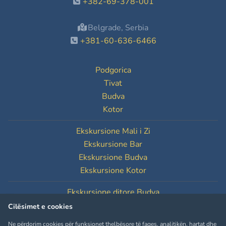
+382-69-378-001
Belgrade, Serbia
+381-60-636-6466
Podgorica
Tivat
Budva
Kotor
Ekskursione Mali i Zi
Ekskursione Bar
Ekskursione Budva
Ekskursione Kotor
Ekskursione ditore Budva
Ekskursione ditore Kotor
Cilësimet e cookies
Ne përdorim cookies për funksionet thelbësore të faqes, analitikën, hartat dhe