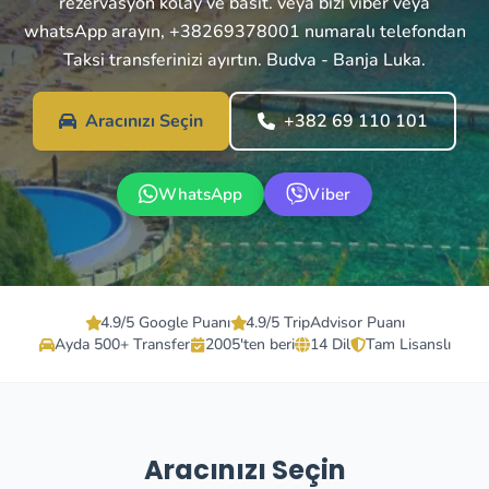
rezervasyon kolay ve basit. veya bizi viber veya
whatsApp arayın, +38269378001 numaralı telefondan
Taksi transferinizi ayırtın. Budva - Banja Luka.
Aracınızı Seçin
+382 69 110 101
WhatsApp
Viber
4.9/5 Google Puanı
4.9/5 TripAdvisor Puanı
Ayda 500+ Transfer
2005'ten beri
14 Dil
Tam Lisanslı
Aracınızı Seçin