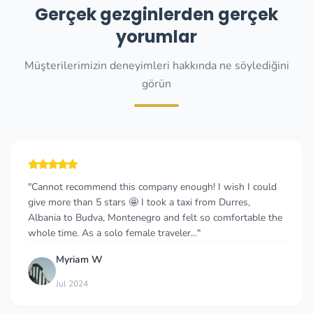
Gerçek gezginlerden gerçek
yorumlar
Müşterilerimizin deneyimleri hakkında ne söylediğini
görün
ompany enough! I wish I could
"Really good experience. T
 took a taxi from Durres,
and the price was fair. The 
gro and felt so comfortable the
friendly and drove with gre
e traveler..."
travelling with our young s
Chris Jenkins
C
Aug 2025