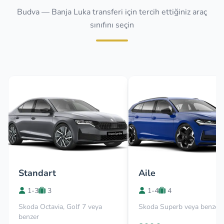
Budva — Banja Luka transferi için tercih ettiğiniz araç
sınıfını seçin
Standart
Aile
1-3
3
1-4
4
Skoda Octavia, Golf 7 veya
Skoda Superb veya benzer
benzer