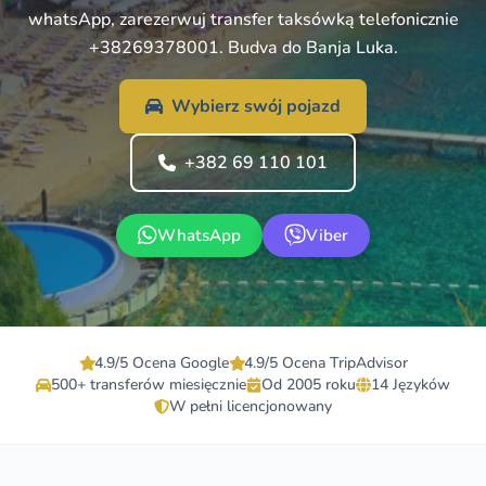
whatsApp, zarezerwuj transfer taksówką telefonicznie
+38269378001. Budva do Banja Luka.
Wybierz swój pojazd
+382 69 110 101
WhatsApp
Viber
4.9/5 Ocena Google
4.9/5 Ocena TripAdvisor
500+ transferów miesięcznie
Od 2005 roku
14 Języków
W pełni licencjonowany