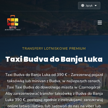
Język
TRANSFERY LOTNISKOWE PREMIUM
Taxi Budva do Banja Luka
Taxi Budva do Banja Luka od 390 € - Zarezerwuj pojazd
taksówką lub minivan z Budva, w najlepszych cenach,
Taxi Taxi Budva do dowolnego miasta w Czarnogórze.
Aby zarezerwować transfer taksówką z Budva do Banja
Luka 390 €, postępuj zgodnie z instrukcjami: zarezerwuj
online łatwo i łatwo. lub zadzwoń do nas na viber lub