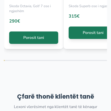
Skoda Octavia, Golf 7 ose i
Skoda Superb ose i ngjas
ngjashëm
315€
290€
Porosit tani
Porosit tani
Çfarë thonë klientët tanë
Lexoni vlerësimet nga klientët tanë të kënaqur