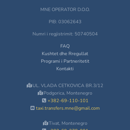
MNE OPERATOR D.O.O.
PIB: 03062643
Numri i regjistrimit: 50740504
FAQ
Kushtet dhe Rregullat
Programi i Partneritetit
Kontakti
UL. VLADA CETKOVICA BR.3/12
Podgorica, Montenegro
+382-69-110-101
taxi.transfers.mne@gmail.com
Tivat, Montenegro