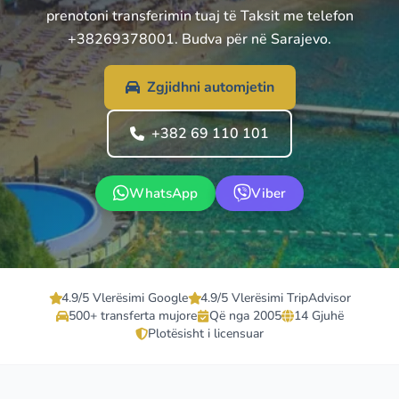
prenotoni transferimin tuaj të Taksit me telefon
+38269378001. Budva për në Sarajevo.
Zgjidhni automjetin
+382 69 110 101
WhatsApp
Viber
4.9/5 Vlerësimi Google
4.9/5 Vlerësimi TripAdvisor
500+ transferta mujore
Që nga 2005
14 Gjuhë
Plotësisht i licensuar