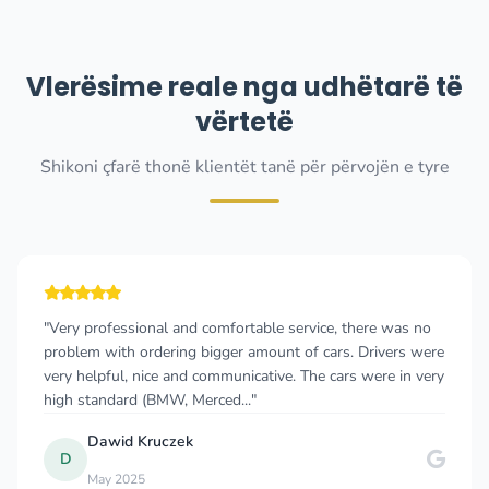
Vlerësime reale nga udhëtarë të
vërtetë
Shikoni çfarë thonë klientët tanë për përvojën e tyre
fortable service, there was no
"I have used the services 
ger amount of cars. Drivers were
Taxi from Podgorica Airport 
municative. The cars were in very
Podgorica Airport. Both trip
d..."
which was quite reasonable, 
George Gongliashvili
G
Aug 2025