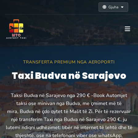
Gjuha
TRANSFERTA PREMIUM NGA AEROPORTI
Taxi Budva në Sarajevo
Taksi Budva në Sarajevo nga 290 € -Book Automjet
taksi ose minivan nga Budva, me çmimet më të
mira, Budva në çdo qytet të Malit të Zi. Për të rezervuar
një transferim Taxi nga Budva në Sarajevo 290 €, ju
lutemi ndiqni udhëzimet: libër në internet të lehtë dhe të
thjeshtë. ose na telefononi viber ose whatsApp,