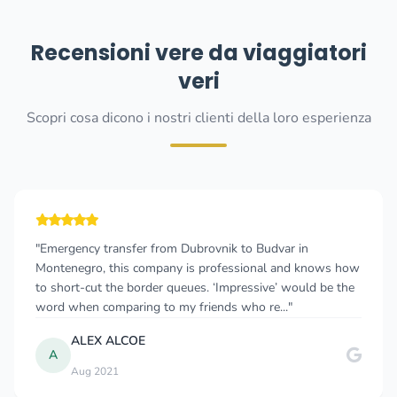
Recensioni vere da viaggiatori
veri
Scopri cosa dicono i nostri clienti della loro esperienza
Emergency transfer from Dubrovnik to Budvar in
"R
ontenegro, this company is professional and knows how
an
o short-cut the border queues. ‘Impressive’ would be the
fr
ord when comparing to my friends who re..."
tr
ALEX ALCOE
A
Aug 2021