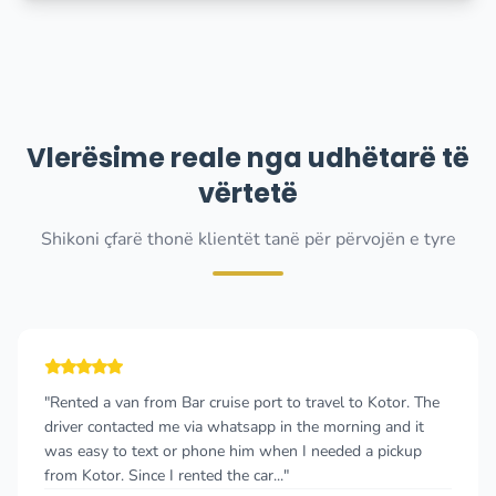
Vlerësime reale nga udhëtarë të
vërtetë
Shikoni çfarë thonë klientët tanë për përvojën e tyre
 Bar cruise port to travel to Kotor. The
"Really good exper
me via whatsapp in the morning and it
and the price was f
or phone him when I needed a pickup
friendly and drove 
 rented the car..."
travelling with our