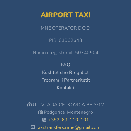
AIRPORT TAXI
MNE OPERATOR D.O.O.
PIB: 03062643
Numri i regjistrimit: 50740504
FAQ
Kushtet dhe Rregullat
Programi i Partneritetit
Kontakti
UL. VLADA CETKOVICA BR.3/12
Podgorica, Montenegro
+382-69-110-101
taxi.transfers.mne@gmail.com