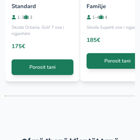
Standard
Familje
1-3
3
1-4
4
Skoda Octavia, Golf 7 ose i
Skoda Superb ose i ngjas
ngjashëm
185€
175€
Porosit tani
Porosit tani