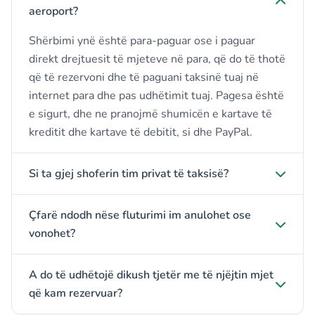
aeroport?
Shërbimi ynë është para-paguar ose i paguar
direkt drejtuesit të mjeteve në para, që do të thotë
që të rezervoni dhe të paguani taksinë tuaj në
internet para dhe pas udhëtimit tuaj. Pagesa është
e sigurt, dhe ne pranojmë shumicën e kartave të
kreditit dhe kartave të debitit, si dhe PayPal.
Si ta gjej shoferin tim privat të taksisë?
Çfarë ndodh nëse fluturimi im anulohet ose
vonohet?
A do të udhëtojë dikush tjetër me të njëjtin mjet
që kam rezervuar?