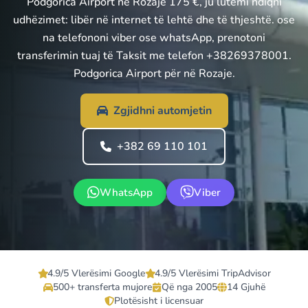
Podgorica Airport në Rozaje 175 €, ju lutemi ndiqni
udhëzimet: libër në internet të lehtë dhe të thjeshtë. ose
na telefononi viber ose whatsApp, prenotoni
transferimin tuaj të Taksit me telefon +38269378001.
Podgorica Airport për në Rozaje.
Zgjidhni automjetin
+382 69 110 101
WhatsApp
Viber
4.9/5 Vlerësimi Google
4.9/5 Vlerësimi TripAdvisor
500+ transferta mujore
Që nga 2005
14 Gjuhë
Plotësisht i licensuar