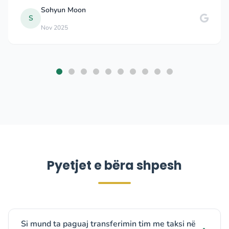
on
Chris Jenkin
Sep 2025
Pyetjet e bëra shpesh
Si mund ta paguaj transferimin tim me taksi në