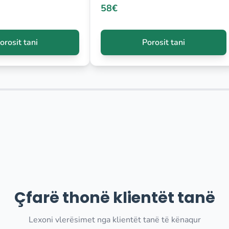
58€
orosit tani
Porosit tani
Çfarë thonë klientët tanë
Lexoni vlerësimet nga klientët tanë të kënaqur