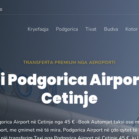
00
Kryefaqja
Podgorica
Tivat
Budva
Kotor
TRANSFERTA PREMIUM NGA AEROPORTI
i Podgorica Airpor
Cetinje
orica Airport në Cetinje nga 45 € -Book Automjet taksi ose 
ort, me çmimet më të mira, Podgorica Airport në çdo qytet të M
 një transferim Taxi nga Podgorica Airport në Cetinje 45 €, ju 