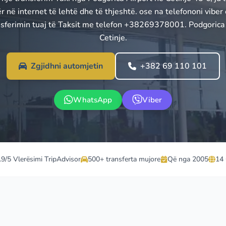
ër në internet të lehtë dhe të thjeshtë. ose na telefononi vibe
nsferimin tuaj të Taksit me telefon +38269378001. Podgorica 
Cetinje.
Zgjidhni automjetin
+382 69 110 101
WhatsApp
Viber
.9/5 Vlerësimi TripAdvisor
500+ transferta mujore
Që nga 2005
14 