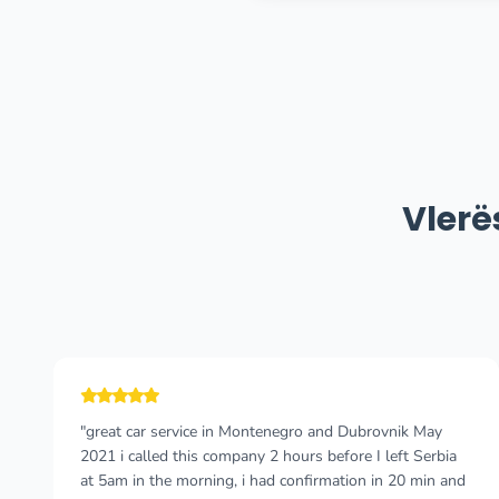
Vlerë
"Podgorica Airport to Budva Jul 2020 The driver was
waiting for us in front of the airport building as planned.
The transfer itself was fast and accurate. The driver was