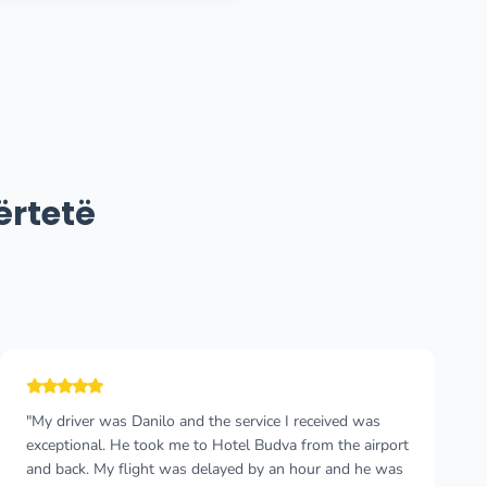
ërtetë
"This was my third stay in Montenegro and the second
trip with this taxi. I can only recommend this taxi service,
they are professional, with pleasant drivers and with