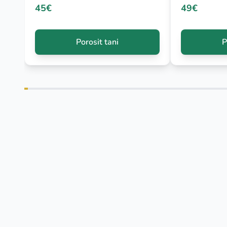
45€
49€
Porosit tani
P