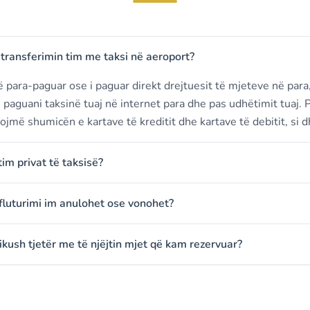
transferimin tim me taksi në aeroport?
 para-paguar ose i paguar direkt drejtuesit të mjeteve në para
ë paguani taksinë tuaj në internet para dhe pas udhëtimit tuaj.
ojmë shumicën e kartave të kreditit dhe kartave të debitit, si 
 tim privat të taksisë?
fluturimi im anulohet ose vonohet?
ikush tjetër me të njëjtin mjet që kam rezervuar?