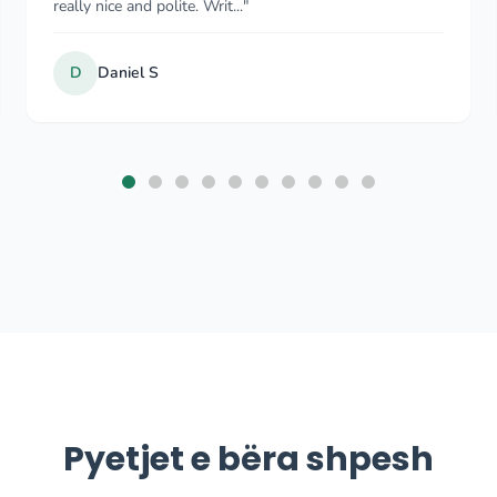
waiting for me still. He was very poli..."
Leonah Mutero
Nov 2025
Pyetjet e bëra shpesh