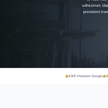
udhëzimet: lib
prenotoni tra
4.9/5 Vlerësimi Google
4