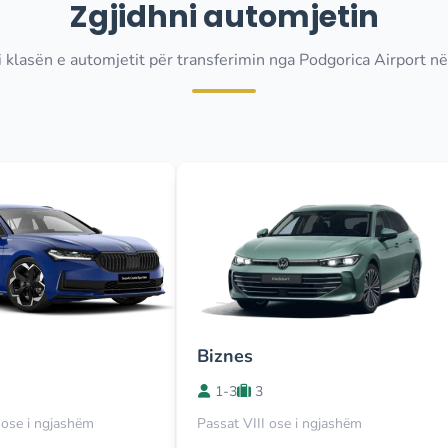
Zgjidhni automjetin
i klasën e automjetit për transferimin nga Podgorica Airport në
Biznes
1-3
3
ose i ngjashëm
Passat VIII ose i ngjashëm