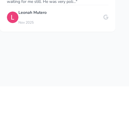
relatively good prices. And usual..."
Slavomir Balcierak
S
Aug 2025