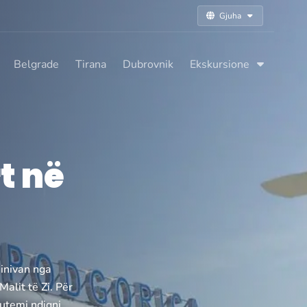
Gjuha
Belgrade
Tirana
Dubrovnik
Ekskursione
t në
minivan nga
alit të Zi. Për
lutemi ndiqni