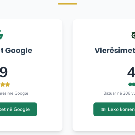
t Google
Vlerësimet
.9
4
erësime Google
Bazuar në 206 vl
et në Google
Lexo koment