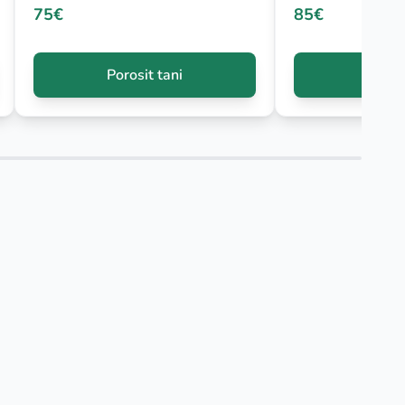
75€
85€
Porosit tani
Porosi