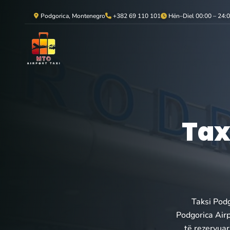
Podgorica, Montenegro
+382 69 110 101
Hën–Diel 00:00 – 24:
Tax
Taksi Podg
Podgorica Airp
të rezervuar