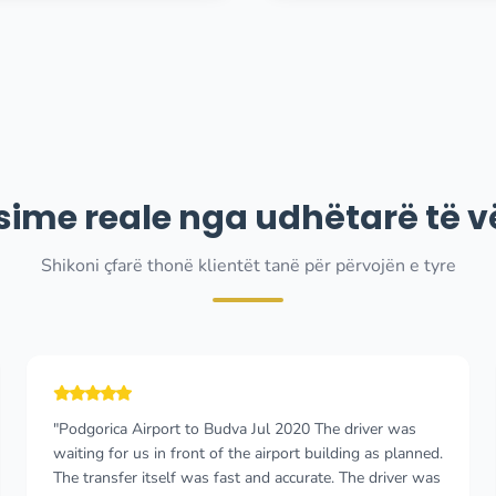
sime reale nga udhëtarë të v
Shikoni çfarë thonë klientët tanë për përvojën e tyre
"My driver was Danilo and the service I received was
exceptional. He took me to Hotel Budva from the airport
and back. My flight was delayed by an hour and he was