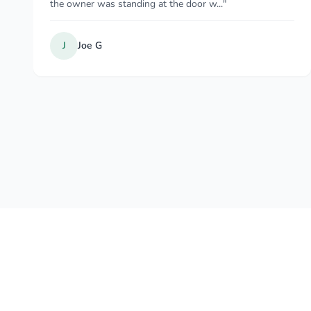
really nice and polite. Writ..."
D
Daniel S