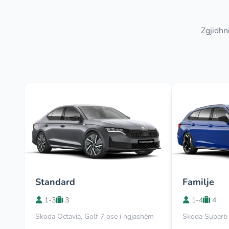
Zgjidhn
Standard
Familje
1-3
3
1-4
4
Skoda Octavia, Golf 7 ose i ngjashëm
Skoda Superb 