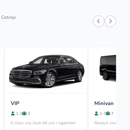
 Cetinje
VIP
Minivan
1-3
3
1-7
7
E-class ose Audi A6 ose i ngjashëm
Renault ose Viano