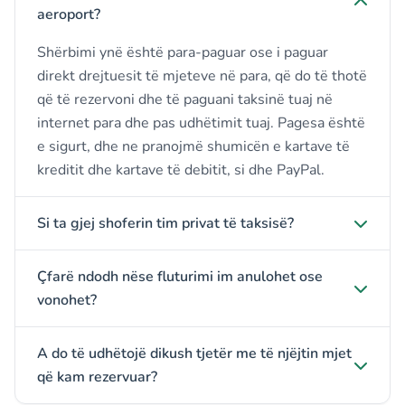
aeroport?
Shërbimi ynë është para-paguar ose i paguar
direkt drejtuesit të mjeteve në para, që do të thotë
që të rezervoni dhe të paguani taksinë tuaj në
internet para dhe pas udhëtimit tuaj. Pagesa është
e sigurt, dhe ne pranojmë shumicën e kartave të
kreditit dhe kartave të debitit, si dhe PayPal.
Si ta gjej shoferin tim privat të taksisë?
Çfarë ndodh nëse fluturimi im anulohet ose
vonohet?
A do të udhëtojë dikush tjetër me të njëjtin mjet
që kam rezervuar?