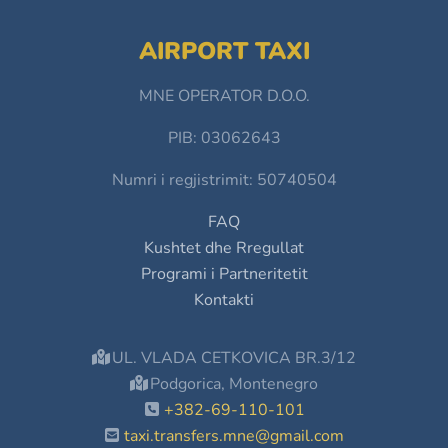
AIRPORT TAXI
MNE OPERATOR D.O.O.
PIB: 03062643
Numri i regjistrimit: 50740504
FAQ
Kushtet dhe Rregullat
Programi i Partneritetit
Kontakti
UL. VLADA CETKOVICA BR.3/12
Podgorica, Montenegro
+382-69-110-101
taxi.transfers.mne@gmail.com