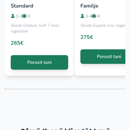
Standard
Familje
1-3
3
1-4
4
Skoda Octavia, Golf 7 ose i
Skoda Superb ose i ngjas
ngjashëm
275€
265€
Porosit tani
Porosit tani