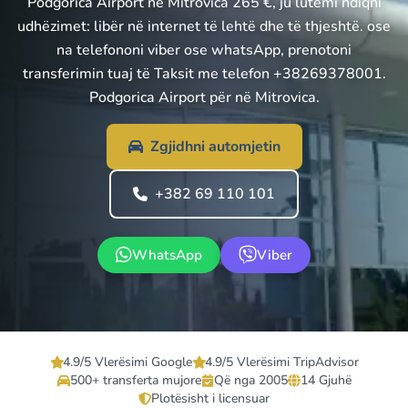
Podgorica Airport në Mitrovica 265 €, ju lutemi ndiqni
udhëzimet: libër në internet të lehtë dhe të thjeshtë. ose
na telefononi viber ose whatsApp, prenotoni
transferimin tuaj të Taksit me telefon +38269378001.
Podgorica Airport për në Mitrovica.
Zgjidhni automjetin
+382 69 110 101
WhatsApp
Viber
4.9/5 Vlerësimi Google
4.9/5 Vlerësimi TripAdvisor
500+ transferta mujore
Që nga 2005
14 Gjuhë
Plotësisht i licensuar