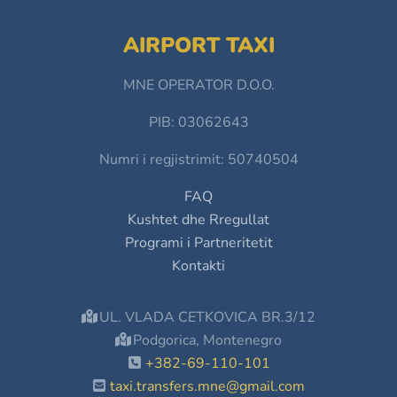
AIRPORT TAXI
MNE OPERATOR D.O.O.
PIB: 03062643
Numri i regjistrimit: 50740504
FAQ
Kushtet dhe Rregullat
Programi i Partneritetit
Kontakti
UL. VLADA CETKOVICA BR.3/12
Podgorica, Montenegro
+382-69-110-101
taxi.transfers.mne@gmail.com