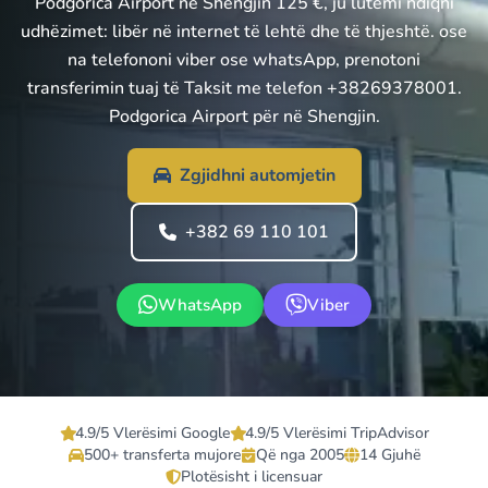
Podgorica Airport në Shengjin 125 €, ju lutemi ndiqni
udhëzimet: libër në internet të lehtë dhe të thjeshtë. ose
na telefononi viber ose whatsApp, prenotoni
transferimin tuaj të Taksit me telefon +38269378001.
Podgorica Airport për në Shengjin.
Zgjidhni automjetin
+382 69 110 101
WhatsApp
Viber
4.9/5 Vlerësimi Google
4.9/5 Vlerësimi TripAdvisor
500+ transferta mujore
Që nga 2005
14 Gjuhë
Plotësisht i licensuar