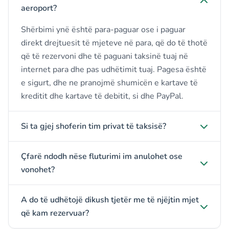
aeroport?
Shërbimi ynë është para-paguar ose i paguar
direkt drejtuesit të mjeteve në para, që do të thotë
që të rezervoni dhe të paguani taksinë tuaj në
internet para dhe pas udhëtimit tuaj. Pagesa është
e sigurt, dhe ne pranojmë shumicën e kartave të
kreditit dhe kartave të debitit, si dhe PayPal.
Si ta gjej shoferin tim privat të taksisë?
Çfarë ndodh nëse fluturimi im anulohet ose
vonohet?
A do të udhëtojë dikush tjetër me të njëjtin mjet
që kam rezervuar?