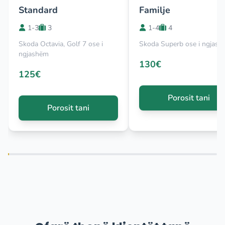
Standard
Familje
1-3
3
1-4
4
Skoda Octavia, Golf 7 ose i
Skoda Superb ose i ngjas
ngjashëm
130€
125€
Porosit tani
Porosit tani