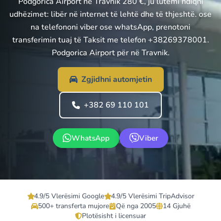
Podgorica Airport në Travnik 280 €, ju lutemi ndiqni
udhëzimet: libër në internet të lehtë dhe të thjeshtë. ose
na telefononi viber ose whatsApp, prenotoni
transferimin tuaj të Taksit me telefon +38269378001.
Podgorica Airport për në Travnik.
Zgjidhni automjetin
+382 69 110 101
WhatsApp
Viber
4.9/5 Vlerësimi Google
4.9/5 Vlerësimi TripAdvisor
500+ transferta mujore
Që nga 2005
14 Gjuhë
Plotësisht i licensuar