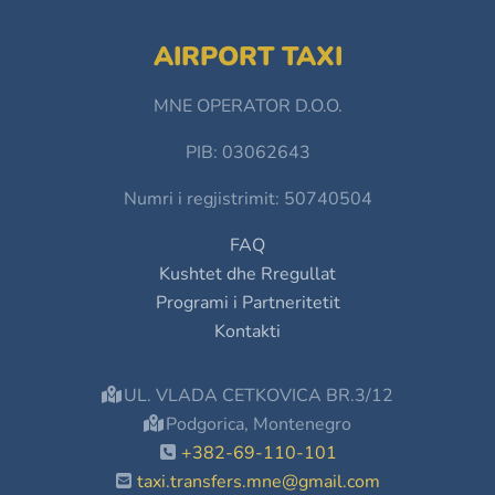
AIRPORT TAXI
MNE OPERATOR D.O.O.
PIB: 03062643
Numri i regjistrimit: 50740504
FAQ
Kushtet dhe Rregullat
Programi i Partneritetit
Kontakti
UL. VLADA CETKOVICA BR.3/12
Podgorica, Montenegro
+382-69-110-101
taxi.transfers.mne@gmail.com