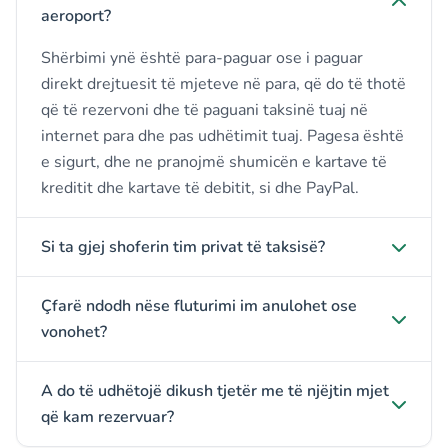
aeroport?
Shërbimi ynë është para-paguar ose i paguar
direkt drejtuesit të mjeteve në para, që do të thotë
që të rezervoni dhe të paguani taksinë tuaj në
internet para dhe pas udhëtimit tuaj. Pagesa është
e sigurt, dhe ne pranojmë shumicën e kartave të
kreditit dhe kartave të debitit, si dhe PayPal.
Si ta gjej shoferin tim privat të taksisë?
Çfarë ndodh nëse fluturimi im anulohet ose
vonohet?
A do të udhëtojë dikush tjetër me të njëjtin mjet
që kam rezervuar?