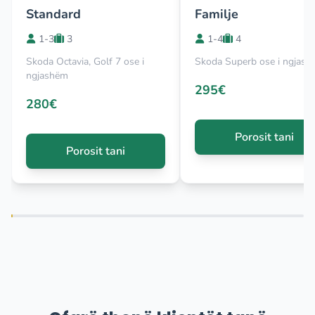
Standard
Familje
1-3
3
1-4
4
Skoda Octavia, Golf 7 ose i
Skoda Superb ose i ngjas
ngjashëm
295€
280€
Porosit tani
Porosit tani