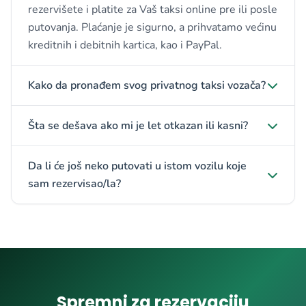
rezervišete i platite za Vaš taksi online pre ili posle
putovanja. Plaćanje je sigurno, a prihvatamo većinu
kreditnih i debitnih kartica, kao i PayPal.
Kako da pronađem svog privatnog taksi vozača?
Šta se dešava ako mi je let otkazan ili kasni?
Da li će još neko putovati u istom vozilu koje
sam rezervisao/la?
Spremni za rezervaciju