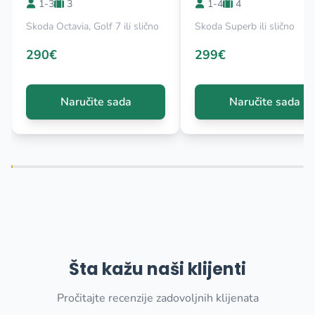
1-3
3
1-4
4
Skoda Octavia, Golf 7 ili slično
Skoda Superb ili slično
290€
299€
Naručite sada
Naručite sada
Šta kažu naši klijenti
Pročitajte recenzije zadovoljnih klijenata