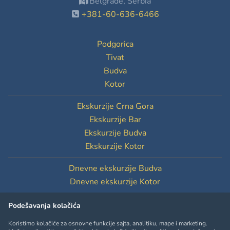
Belgrade, Serbia
+381-60-636-6466
Podgorica
Tivat
Budva
Kotor
Ekskurzije Crna Gora
Ekskurzije Bar
Ekskurzije Budva
Ekskurzije Kotor
Dnevne ekskurzije Budva
Dnevne ekskurzije Kotor
Podešavanja kolačića
Podešavanja kolačića
Koristimo kolačiće za osnovne funkcije sajta, analitiku, mape i marketing.