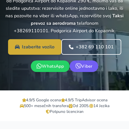
od Podgorica Airport do Kopaonik 290 €, molimo vas da
sledite uputstva: rezervisite online jednostavno i lako, ili
nas pozovite na viber ili whatsApp, rezervišite svoj
Taksi
prevoz sa aerodroma
telefonom
+38269110101. Podgorica Airport do Kopaonik.
Izaberite vozilo
+382 69 110 101
WhatsApp
Viber
4.9/5 Google ocena
4.9/5 TripAdvisor ocena
500+ mesečnih transfera
Od 2005.
14 Jezika
Potpuno licenciran