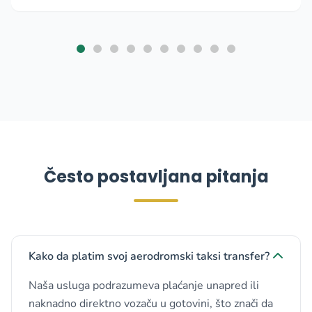
Često postavljana pitanja
Kako da platim svoj aerodromski taksi transfer?
Naša usluga podrazumeva plaćanje unapred ili
naknadno direktno vozaču u gotovini, što znači da