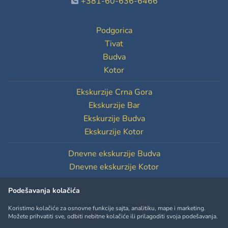
+381-60-636-6466
Podgorica
Tivat
Budva
Kotor
Ekskurzije Crna Gora
Ekskurzije Bar
Ekskurzije Budva
Ekskurzije Kotor
Dnevne ekskurzije Budva
Dnevne ekskurzije Kotor
Podešavanja kolačića
Podešavanja kolačića
Koristimo kolačiće za osnovne funkcije sajta, analitiku, mape i marketing.
Možete prihvatiti sve, odbiti nebitne kolačiće ili prilagoditi svoja podešavanja.