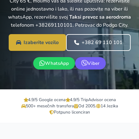
City 65 €, molimo vas da sledite uputstva: rezervisite
online jednostavno i lako, ili nas pozovite na viber ili
whatsApp, rezervišite svoj
Taksi prevoz sa aerodroma
telefonom +38269110101. Petrovac do Podgo City.
Izaberite vozilo
+382 69 110 101
WhatsApp
Viber
4.9/5 Google ocena
4.9/5 TripAdvisor ocena
500+ mesečnih transfera
Od 2005.
14 Jezika
Potpuno licenciran