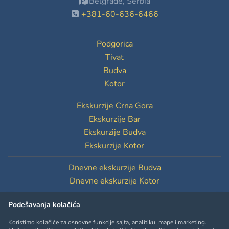
Belgrade, Serbia
+381-60-636-6466
Podgorica
Tivat
Budva
Kotor
Ekskurzije Crna Gora
Ekskurzije Bar
Ekskurzije Budva
Ekskurzije Kotor
Dnevne ekskurzije Budva
Dnevne ekskurzije Kotor
Podešavanja kolačića
Podešavanja kolačića
Koristimo kolačiće za osnovne funkcije sajta, analitiku, mape i marketing.