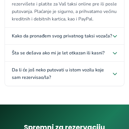
rezervišete i platite za Vaš taksi online pre ili posle
putovanja. Plaćanje je sigurno, a prihvatamo većinu
kreditnih i debitnih kartica, kao i PayPal.
Kako da pronađem svog privatnog taksi vozača?
Šta se dešava ako mi je let otkazan ili kasni?
Da li će još neko putovati u istom vozilu koje
sam rezervisao/la?
Spremni za rezervaciju