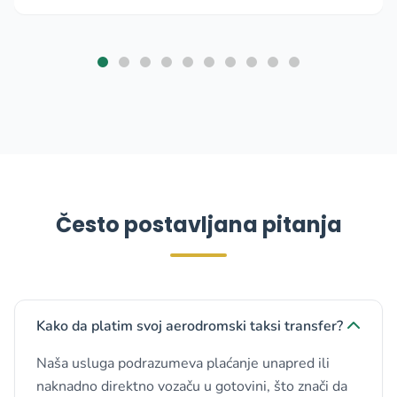
Često postavljana pitanja
Kako da platim svoj aerodromski taksi transfer?
Naša usluga podrazumeva plaćanje unapred ili
naknadno direktno vozaču u gotovini, što znači da