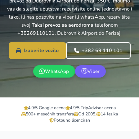
prevoz od Dubrovnik Airport do Ferizaj 350 €, molimo
vas da sledite uputstva: rezervisite online jednostavno i
lako, ili nas pozovite na viber ili whatsApp, rezervišite
svoj
Taksi prevoz sa aerodroma
telefonom
+38269110101. Dubrovnik Airport do Ferizaj.
Izaberite vozilo
+382 69 110 101
WhatsApp
Viber
4.9/5 Google ocena
4.9/5 TripAdvisor ocena
500+ mesečnih transfera
Od 2005.
14 Jezika
Potpuno licenciran