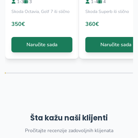
1-3
3
1-4
4
Skoda Octavia, Golf 7 ili slično
Skoda Superb ili slično
350€
360€
Naručite sada
Naručite sada
Šta kažu naši klijenti
Pročitajte recenzije zadovoljnih klijenata