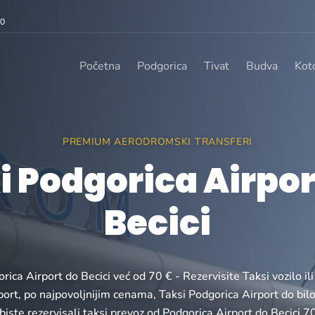
00
Početna
Podgorica
Tivat
Budva
Kot
PREMIUM AERODROMSKI TRANSFERI
i Podgorica Airpor
Becici
rica Airport do Becici već od 70 € - Rezervisite Taksi vozilo il
ort, po najpovoljnijim cenama, Taksi Podgorica Airport do bil
biste rezervisali taksi prevoz od Podgorica Airport do Becici 