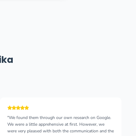
ika
"It was so great after flight delayed for 3 hours seeing
the pickup driver holding my name waiting. Such an
excellent driver -it’s so crucial on all the mountain roads