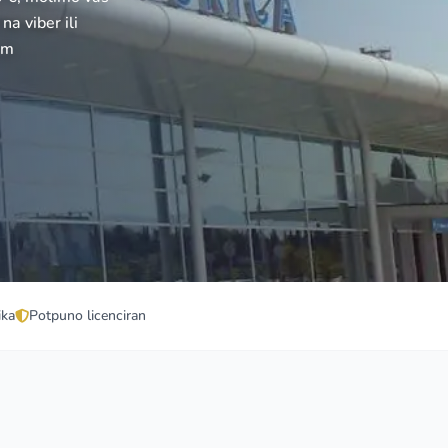
na viber ili
om
ika
Potpuno licenciran