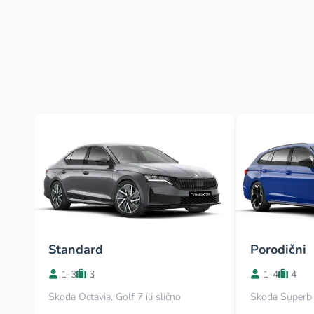
Standard
Porodični
1-3
3
1-4
4
Skoda Octavia, Golf 7 ili slično
Skoda Superb i