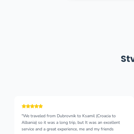
St
"Very professional and comfortable service, there was
no problem with ordering bigger amount of cars. Drivers
were very helpful, nice and communicative. The cars