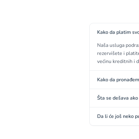
Kako da platim svo
Naša usluga podraz
rezervišete i plati
većinu kreditnih i d
Kako da pronađem 
Šta se dešava ako m
Da li će još neko p