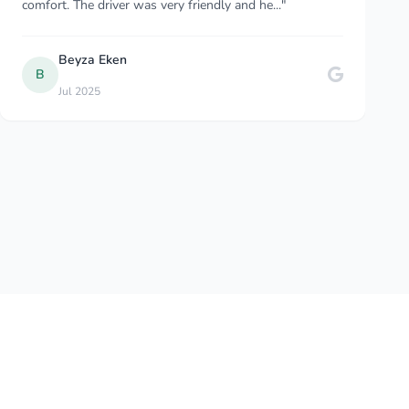
of Montenegro especially during f..."
NANA LU
N
Sep 2024