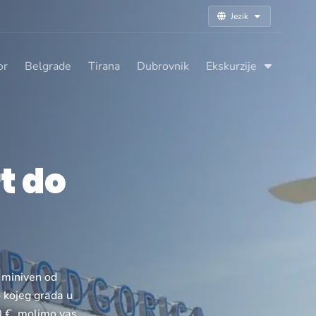
Jezik
or
Belgrade
Tirana
Dubrovnik
Ekskurzije
t do
i miniven od
o kojeg grada u
70 €, molimo vas