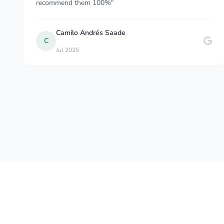
were in very high standard (BMW, Merced..."
Dawid Kruczek
D
May 2025