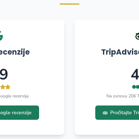
ecenzije
TripAdvis
.9
4
ogle recenzija
Na osnovu 206 Tr
ogle recenzije
Pročitajte Tr