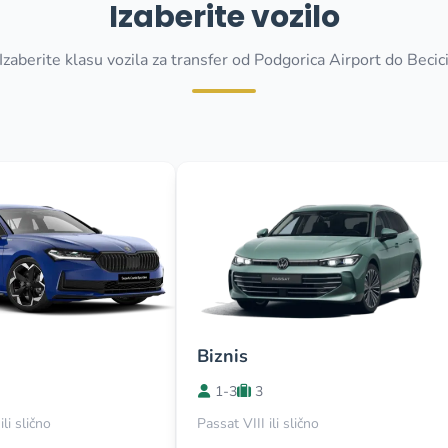
Izaberite vozilo
Izaberite klasu vozila za transfer od Podgorica Airport do Becic
Biznis
1-3
3
li slično
Passat VIII ili slično