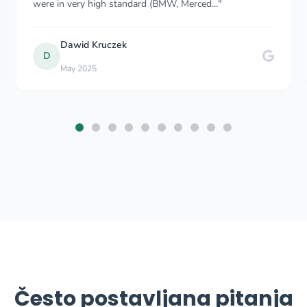
comfort. The driver was very friendly and he..."
Beyza Eken
B
Jul 2025
Često postavljana pitanja