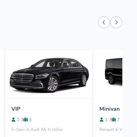
i
VIP
Minivan
1-3
3
1-7
7
E-class ili Audi A6 ili slično
Renault ili Viano