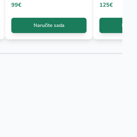
99€
125€
Naručite sada
Naruči