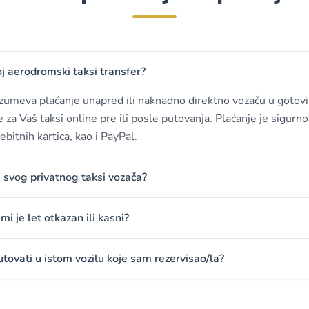
j aerodromski taksi transfer?
umeva plaćanje unapred ili naknadno direktno vozaču u gotovin
te za Vaš taksi online pre ili posle putovanja. Plaćanje je sigurn
ebitnih kartica, kao i PayPal.
svog privatnog taksi vozača?
i je let otkazan ili kasni?
utovati u istom vozilu koje sam rezervisao/la?