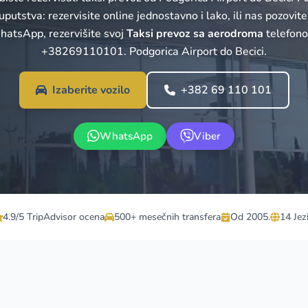
uputstva: rezervisite online jednostavno i lako, ili nas pozovite 
hatsApp, rezervišite svoj
Taksi prevoz sa aerodroma
telefon
+38269110101. Podgorica Airport do Becici.
Izaberite vozilo
+382 69 110 101
WhatsApp
Viber
4.9/5 TripAdvisor ocena
500+ mesečnih transfera
Od 2005.
14 Jez