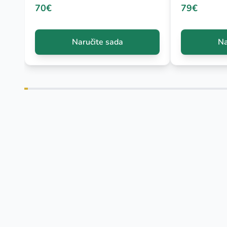
70€
79€
Naručite sada
Na