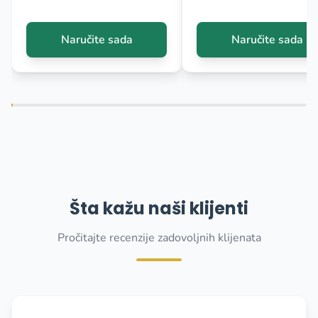
Naručite sada
Naručite sada
Šta kažu naši klijenti
Pročitajte recenzije zadovoljnih klijenata