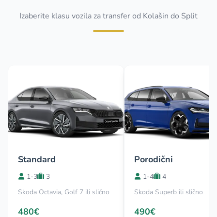
Izaberite klasu vozila za transfer od Kolašin do Split
Standard
Porodični
1-3
3
1-4
4
Skoda Octavia, Golf 7 ili slično
Skoda Superb ili slično
480€
490€