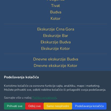
Tivat
Budva
Kotor
Ekskurzije Crna Gora
Ekskurzije Bar
Ekskurzije Budva
Ekskurzije Kotor
Dnevne ekskurzije Budva
Dnevne ekskurzije Kotor
Podešavanja kolačića
Podešavanja kolačića
Koristimo kolačiće za osnovne funkcije sajta, analitiku, mape i marketing.
Možete prihvatiti sve, odbiti nebitne kolačiće ili prilagoditi svoja podešavanja.
Saznajte više u našoj
Politici privatnosti
.
Copyright © MontenegroTourOperator.com
Prihvati sve
Odbij sve
Samo neophodni
Podešavanja kolačića