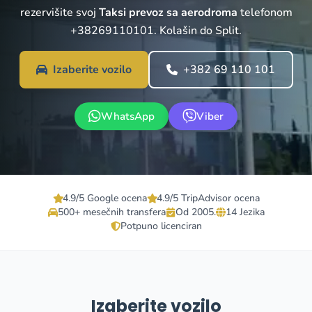
rezervišite svoj
Taksi prevoz sa aerodroma
telefonom
+38269110101. Kolašin do Split.
Izaberite vozilo
+382 69 110 101
WhatsApp
Viber
4.9/5 Google ocena
4.9/5 TripAdvisor ocena
500+ mesečnih transfera
Od 2005.
14 Jezika
Potpuno licenciran
Izaberite vozilo