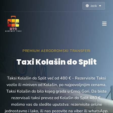
Jezik
PREMIUM AERODROMSKI TRANSFERI
Taxi Kolašin do Split
Taksi Kolašin do Split već od 480 € - Rezervisite Taksi
vozilo ili miniven od Kolašin, po najpovoljnijim cenama,
Taksi Kolašin do bilo kojeg grada u Crnoj Gori. Da biste
rezervisali taksi prevoz od Kolašin do Split 480 €,
molimo vas da sledite uputstva: rezervisite online
jednostavno i lako, ili nas pozovite na viber ili whatsApp,