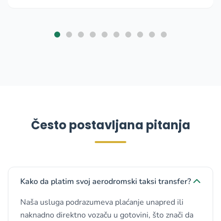
Često postavljana pitanja
Kako da platim svoj aerodromski taksi transfer?
Naša usluga podrazumeva plaćanje unapred ili
naknadno direktno vozaču u gotovini, što znači da