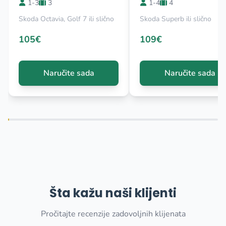
1-3
3
1-4
4
Skoda Octavia, Golf 7 ili slično
Skoda Superb ili slično
105€
109€
Naručite sada
Naručite sada
Šta kažu naši klijenti
Pročitajte recenzije zadovoljnih klijenata