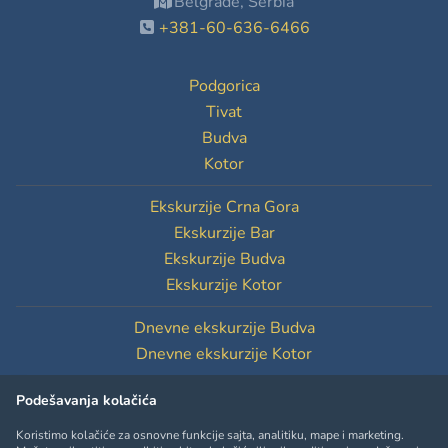
Belgrade, Serbia
+381-60-636-6466
Podgorica
Tivat
Budva
Kotor
Ekskurzije Crna Gora
Ekskurzije Bar
Ekskurzije Budva
Ekskurzije Kotor
Dnevne ekskurzije Budva
Dnevne ekskurzije Kotor
Podešavanja kolačića
Podešavanja kolačića
Koristimo kolačiće za osnovne funkcije sajta, analitiku, mape i marketing.