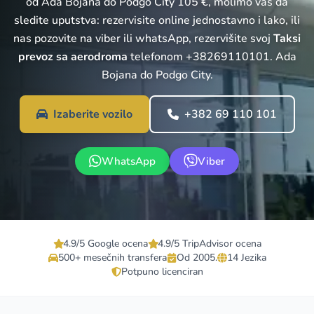
od Ada Bojana do Podgo City 105 €, molimo vas da
sledite uputstva: rezervisite online jednostavno i lako, ili
nas pozovite na viber ili whatsApp, rezervišite svoj
Taksi
prevoz sa aerodroma
telefonom +38269110101. Ada
Bojana do Podgo City.
Izaberite vozilo
+382 69 110 101
WhatsApp
Viber
4.9/5 Google ocena
4.9/5 TripAdvisor ocena
500+ mesečnih transfera
Od 2005.
14 Jezika
Potpuno licenciran