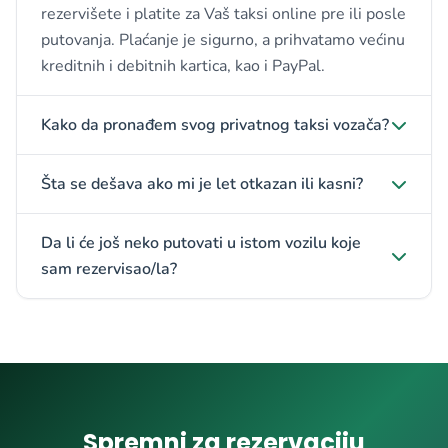
rezervišete i platite za Vaš taksi online pre ili posle
putovanja. Plaćanje je sigurno, a prihvatamo većinu
kreditnih i debitnih kartica, kao i PayPal.
Kako da pronađem svog privatnog taksi vozača?
Šta se dešava ako mi je let otkazan ili kasni?
Da li će još neko putovati u istom vozilu koje
sam rezervisao/la?
Spremni za rezervaciju