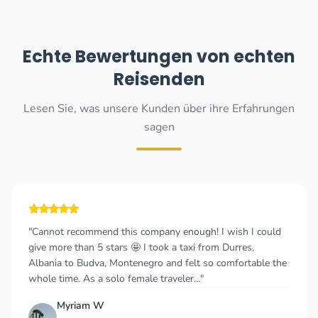
Echte Bewertungen von echten
Reisenden
Lesen Sie, was unsere Kunden über ihre Erfahrungen
sagen
d this company enough! I wish I could
"Great service, rea
tars 🤩 I took a taxi from Durres,
driver was really n
 Montenegro and felt so comfortable the
Skadar on the way 
olo female traveler..."
wine from the wine 
Zhanar2002