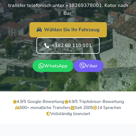
transfer telefonisch unter +38269378001. Kotor nach
Bar.
Wählen Sie Ihr Fahrzeug
+382 69 110 101
WhatsApp
Viber
4.9/5 Google-Bewertung
4.9/5 TripAdvisor-Bewertung
500+ monatliche Transfers
Seit 2005
14 Sprachen
Vollständig lizenziert