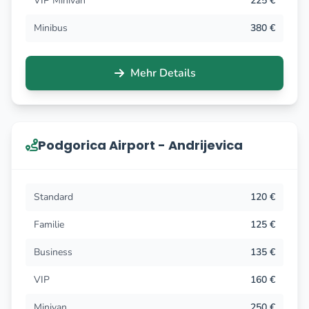
VIP Minivan
225 €
Minibus
380 €
Mehr Details
Podgorica Airport - Andrijevica
Standard
120 €
Familie
125 €
Business
135 €
VIP
160 €
Minivan
250 €