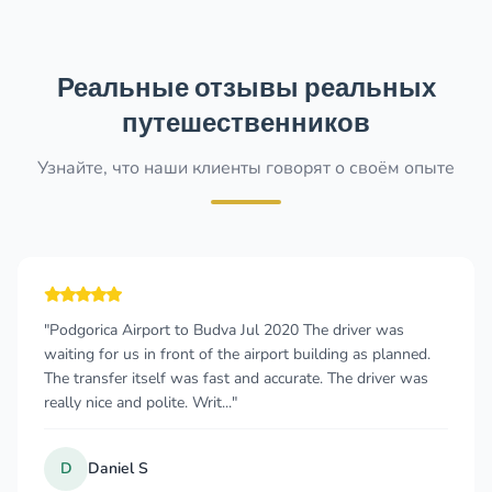
Реальные отзывы реальных
путешественников
Узнайте, что наши клиенты говорят о своём опыте
ca Airport to Budva Jul 2020 The driver was
"The taxi 
or us in front of the airport building as planned.
pleasant j
fer itself was fast and accurate. The driver was
facts abou
e and polite. Writ..."
even gave 
Kar
K
niel S
Oct 