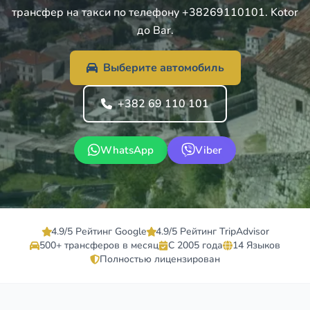
трансфер на такси по телефону +38269110101. Kotor
до Bar.
Выберите автомобиль
+382 69 110 101
WhatsApp
Viber
4.9/5 Рейтинг Google
4.9/5 Рейтинг TripAdvisor
500+ трансферов в месяц
С 2005 года
14 Языков
Полностью лицензирован