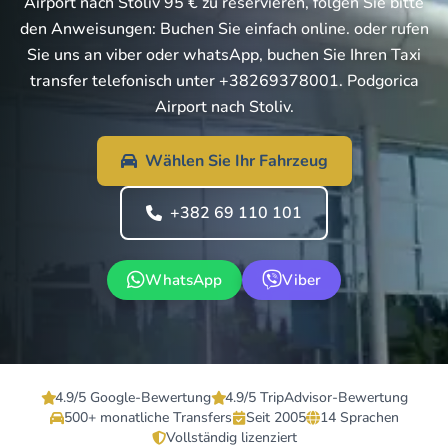
Airport nach Stoliv 95 € zu reservieren, folgen Sie bitte
den Anweisungen: Buchen Sie einfach online. oder rufen
Sie uns an viber oder whatsApp, buchen Sie Ihren Taxi
transfer telefonisch unter +38269378001. Podgorica
Airport nach Stoliv.
Wählen Sie Ihr Fahrzeug
+382 69 110 101
WhatsApp
Viber
4.9/5 Google-Bewertung
4.9/5 TripAdvisor-Bewertung
500+ monatliche Transfers
Seit 2005
14 Sprachen
Vollständig lizenziert