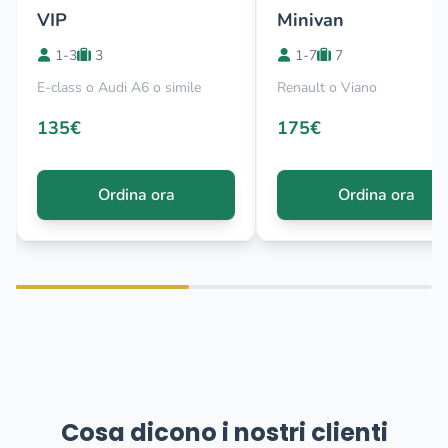
VIP
Minivan
1-3
3
1-7
7
E-class o Audi A6 o simile
Renault o Viano
135€
175€
Ordina ora
Ordina ora
Cosa dicono i nostri clienti