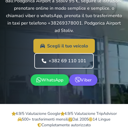
dall'Podgorica Airport a Stoliv 95 €, seguire le istruzioni:
prenotare online in modo semplice e semplice. o
chiamaci viber o whatsApp, prenota il tuo trasferimento
in taxi per telefono +38269378001. Podgorica Airport
ad Stoliv.
Scegli il tuo veicolo
+382 69 110 101
WhatsApp
Viber
4.9/5 Valutazione Google
4.9/5 Valutazione TripAdvisor
500+ trasferimenti mensili
Dal 2005
14 Lingue
Completamente autorizzato