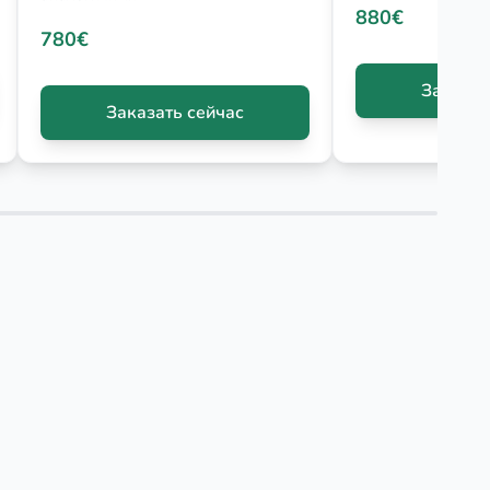
880€
780€
Заказат
Заказать сейчас