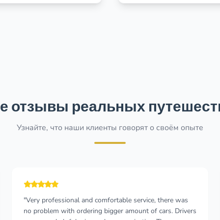
е отзывы реальных путешест
Узнайте, что наши клиенты говорят о своём опыте
"The process from enquiring to book was
straightforward and smooth. I had two drivers Vuk and