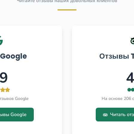
Читайте отзывы наших довольных клиентов
Google
Отзывы T
.9
4
тзывов Google
На основе 206 о
зывы Google
Читать отз