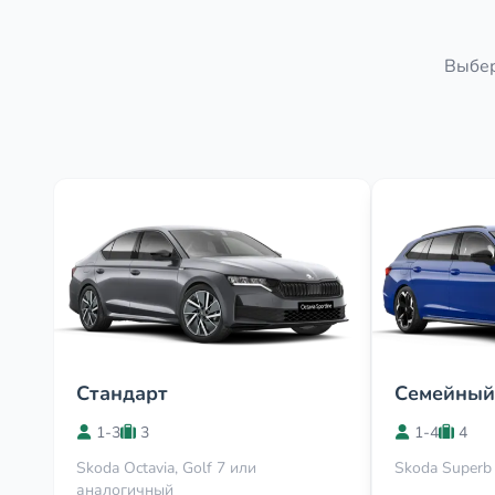
Выбер
Стандарт
Семейный
1-3
3
1-4
4
Skoda Octavia, Golf 7 или
Skoda Superb
аналогичный