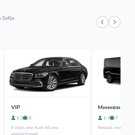
Sofija
VIP
Минивэн
1-3
3
1-7
7
E-class или Audi A6 или
Renault или Viano
аналогичный