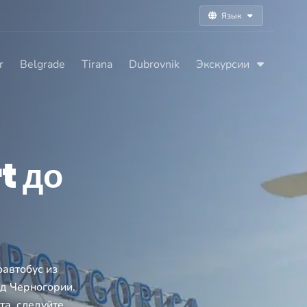
Язык
r
Belgrade
Tirana
Dubrovnik
Экскурсии
t до
оавтобус из
од Черногории.
та, следуйте