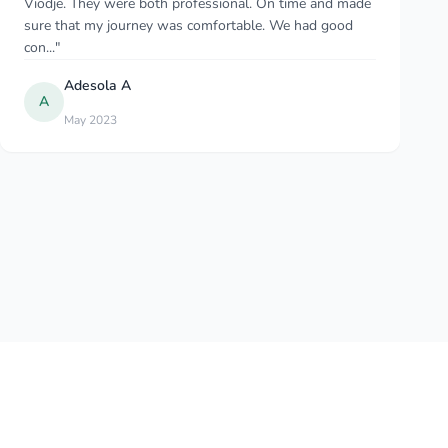
lake Skadar on the way to Podgorica airport. Bought
some wine from the wine shop! Excellent..."
Zhanar2002
Sep 2025