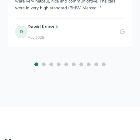
Viodje. They were both professional. On time and made
sure that my journey was comfortable. We had good
con..."
Adesola A
A
May 2023