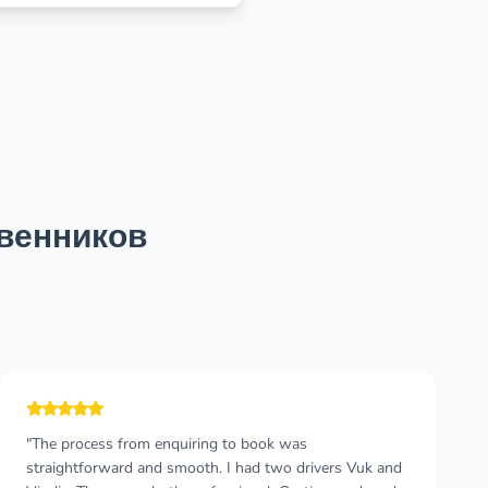
венников
"Great service, reasonable price, picked up on time and
the driver was really nice. He stopped the car by the