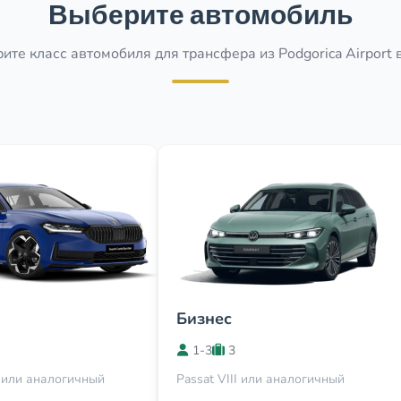
Выберите автомобиль
ите класс автомобиля для трансфера из Podgorica Airport в 
Бизнес
1-3
3
 или аналогичный
Passat VIII или аналогичный