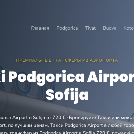
Главная
Podgorica
Tivat
Budva
Koto
ПРЕМИАЛЬНЫЕ ТРАНСФЕРЫ ИЗ АЭРОПОРТА
i Podgorica Airpor
Sofija
orica Airport в Sofija от 720 € -Бронируйте Такси или микр
port, по лучшим ценам, Такси Podgorica Airport в любой гор
ать трансфер из Podgorica Airport в Sofija 720 €, пожалуйс