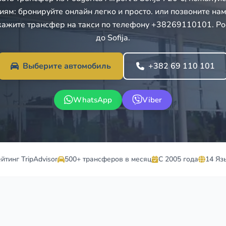
иям: бронируйте онлайн легко и просто. или позвоните нам 
кажите трансфер на такси по телефону +38269110101. Podg
до Sofija.
Выберите автомобиль
+382 69 110 101
WhatsApp
Viber
ейтинг TripAdvisor
500+ трансферов в месяц
С 2005 года
14 Яз