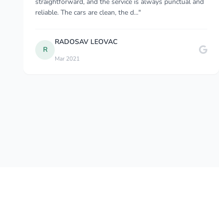
were very helpful, nice and communicative. The cars
were in very high standard (BMW, Merced..."
Dawid Kruczek
D
May 2025