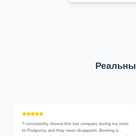
Реальны
"Very professional and comfortable service, there was
no problem with ordering bigger amount of cars. Drivers