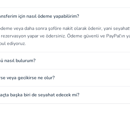
ansferim için nasıl ödeme yapabilirim?
deme veya daha sonra şoföre nakit olarak ödenir, yani seyahat
in rezervasyon yapar ve ödersiniz. Ödeme güvenli ve PayPal'ın ya
bul ediyoruz.
mü nasıl bulurum?
rse veya gecikirse ne olur?
açta başka biri de seyahat edecek mi?