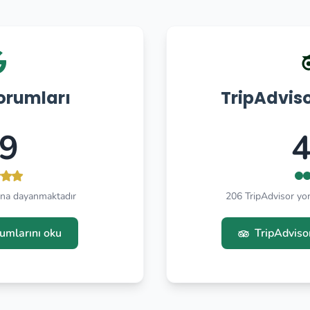
orumları
TripAdvis
.9
4
na dayanmaktadır
206 TripAdvisor y
umlarını oku
TripAdviso