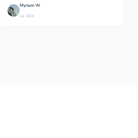
D
Daniel S