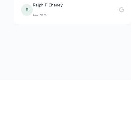
Myriam W
M
Dec 2024