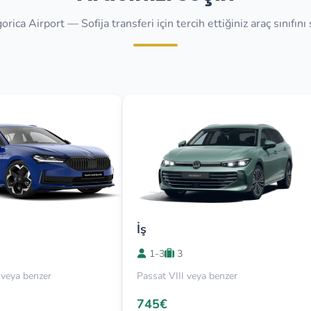
rica Airport — Sofija transferi için tercih ettiğiniz araç sınıfını
İş
1-3
3
veya benzer
Passat VIII veya benzer
745€