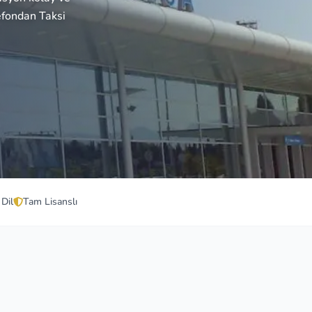
efondan Taksi
 Dil
Tam Lisanslı