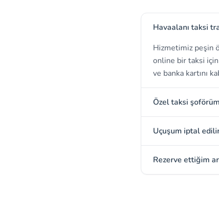
Havaalanı taksi tr
Hizmetimiz peşin ö
online bir taksi iç
ve banka kartını ka
Özel taksi şoförü
Uçuşum iptal edili
Rezerve ettiğim ar