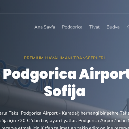
0
Ana Sayfa
Podgorica
Tivat
Budva
K
PREMIUM HAVALIMANI TRANSFERLERI
 Podgorica Airport
Sofija
tlarla Taksi Podgorica Airport - Karadağ herhangi bir şehre Tak
fija için 720 € 'dan başlayan fiyatlar. Podgorica Airport'ndan 
i rezerve etmek için lütfen talimatları takip edin: online rezer