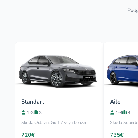
Podgo
Standart
Aile
1-3
3
1-4
4
Skoda Octavia, Golf 7 veya benzer
Skoda Superb 
720€
735€