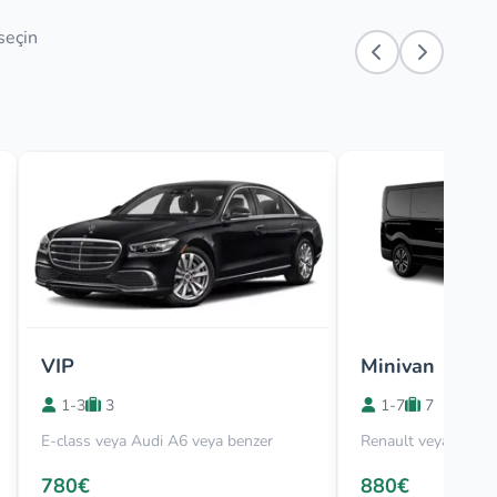
 seçin
VIP
Minivan
1-3
3
1-7
7
E-class veya Audi A6 veya benzer
Renault veya Viano
780€
880€