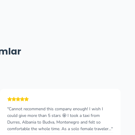
umlar
"Podgorica Airport to Budva Jul 2020 The driver was
waiting for us in front of the airport building as planned.
The transfer itself was fast and accurate. The driver was
really nice and polite. Writ..."