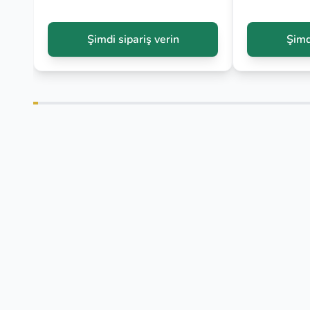
Şimdi sipariş verin
Şimd