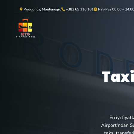
Podgorica, Montenegro
+382 69 110 101
Pzt–Paz 00:00 – 24:0
Taxi
En iyi fiya
Airport'ndan So
taksi transfer