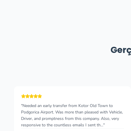
Gerç
"Cannot recommend this company enough! I wish I
could give more than 5 stars 🤩 I took a taxi from
Durres, Albania to Budva, Montenegro and felt so
comfortable the whole time. As a solo female traveler..."