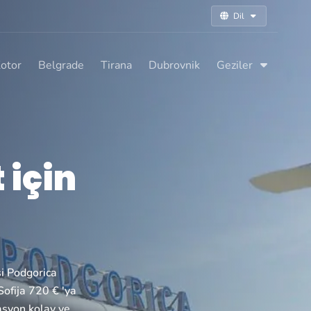
Dil
otor
Belgrade
Tirana
Dubrovnik
Geziler
 için
si Podgorica
Sofija 720 € 'ya
vasyon kolay ve