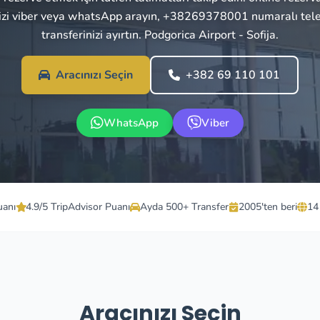
bizi viber veya whatsApp arayın, +38269378001 numaralı tel
transferinizi ayırtın. Podgorica Airport - Sofija.
Aracınızı Seçin
+382 69 110 101
WhatsApp
Viber
uanı
4.9/5 TripAdvisor Puanı
Ayda 500+ Transfer
2005'ten beri
14
Aracınızı Seçin