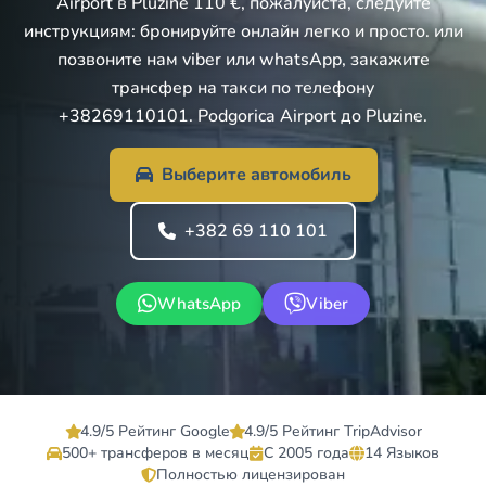
Airport в Pluzine 110 €, пожалуйста, следуйте
инструкциям: бронируйте онлайн легко и просто. или
позвоните нам viber или whatsApp, закажите
трансфер на такси по телефону
+38269110101. Podgorica Airport до Pluzine.
Выберите автомобиль
+382 69 110 101
WhatsApp
Viber
4.9/5 Рейтинг Google
4.9/5 Рейтинг TripAdvisor
500+ трансферов в месяц
С 2005 года
14 Языков
Полностью лицензирован