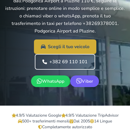
dall'Podgorica Airport a Pluzine 110 €, seguire le
istruzioni: prenotare online in modo semplice e semplice.
o chiamaci viber o whatsApp, prenota il tuo
trasferimento in taxi per telefono +38269378001.
Podgorica Airport ad Pluzine.
Scegli il tuo veicolo
+382 69 110 101
WhatsApp
Viber
4.9/5 Valutazione Google
4.9/5 Valutazione TripAdvisor
500+ trasferimenti mensili
Dal 2005
14 Lingue
Completamente autorizzato