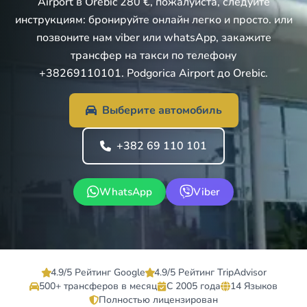
Airport в Orebic 280 €, пожалуйста, следуйте
инструкциям: бронируйте онлайн легко и просто. или
позвоните нам viber или whatsApp, закажите
трансфер на такси по телефону
+38269110101. Podgorica Airport до Orebic.
Выберите автомобиль
+382 69 110 101
WhatsApp
Viber
4.9/5 Рейтинг Google
4.9/5 Рейтинг TripAdvisor
500+ трансферов в месяц
С 2005 года
14 Языков
Полностью лицензирован