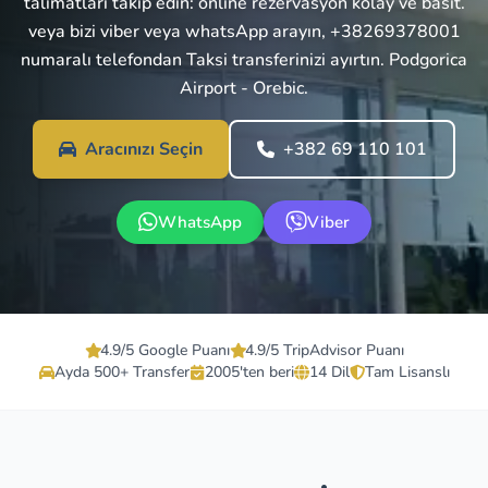
talimatları takip edin: online rezervasyon kolay ve basit.
veya bizi viber veya whatsApp arayın, +38269378001
numaralı telefondan Taksi transferinizi ayırtın. Podgorica
Airport - Orebic.
Aracınızı Seçin
+382 69 110 101
WhatsApp
Viber
4.9/5 Google Puanı
4.9/5 TripAdvisor Puanı
Ayda 500+ Transfer
2005'ten beri
14 Dil
Tam Lisanslı