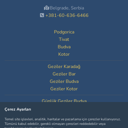
Belgrade, Serbia
+381-60-636-6466
Podgorica
Tivat
Budva
Kotor
Geziler Karadağ
Geziler Bar
Geziler Budva
Geziler Kotor
Günlük Geziler Budva
Günlük Geziler Kotor
Çerez Ayarları
Temel site işlevleri, analitik, haritalar ve pazarlama için çerezler kullanıyoruz.
Çerez Ayarları
Tümünü kabul edebilir, gerekli olmayan çerezleri reddedebilir veya