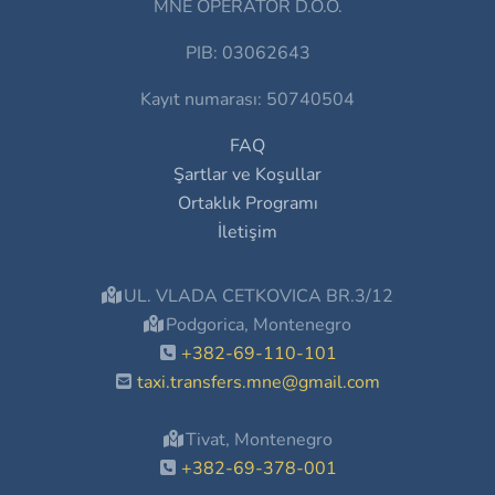
MNE OPERATOR D.O.O.
PIB: 03062643
Kayıt numarası: 50740504
FAQ
Şartlar ve Koşullar
Ortaklık Programı
İletişim
UL. VLADA CETKOVICA BR.3/12
Podgorica, Montenegro
+382-69-110-101
taxi.transfers.mne@gmail.com
Tivat, Montenegro
+382-69-378-001