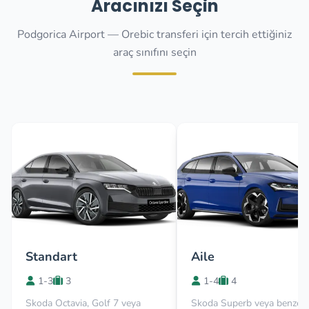
Aracınızı Seçin
Podgorica Airport — Orebic transferi için tercih ettiğiniz
araç sınıfını seçin
Standart
Aile
1-3
3
1-4
4
Skoda Octavia, Golf 7 veya
Skoda Superb veya benzer