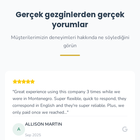
Gerçek gezginlerden gerçek
yorumlar
Müşterilerimizin deneyimleri hakkında ne söylediğini
görün
Great experience using this company 3 times while we
"W
ere in Montenegro. Super flexible, quick to respond, they
we
orrespond in English and they're super reliable. Plus, we
pl
nly paid once we reached..."
Th
ALLISON MARTIN
A
Sep 2025