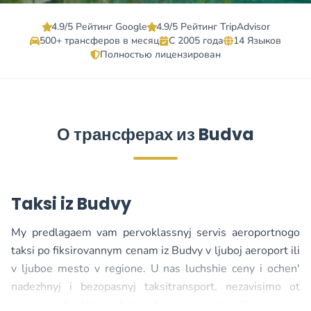
4.9/5 Рейтинг Google
4.9/5 Рейтинг TripAdvisor
500+ трансферов в месяц
С 2005 года
14 Языков
Полностью лицензирован
О трансферах из Budva
Taksi iz Budvy
My predlagaem vam pervoklassnyj servis aeroportnogo
taksi po fiksirovannym cenam iz Budvy v ljuboj aeroport ili
v ljuboe mesto v regione. U nas luchshie ceny i ochen'
nadezhnyj i bezopasnyj taksitransport, nezavisimo ot
togo, proishodit li vash transfer rannim utrom ili dnem – u