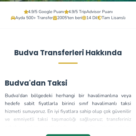
4.9/5 Google Puanı
4.9/5 TripAdvisor Puanı
Ayda 500+ Transfer
2005'ten beri
14 Dil
Tam Lisanslı
Budva Transferleri Hakkında
Budva'dan Taksi
Budva'dan bölgedeki herhangi bir havalimanlına veya
hedefe sabit fiyatlarla birinci sınıf havalimanlı taksi
hizmeti sunuyoruz. En iyi fiyatlara sahip olup çok güvenilir
ve emniyetli taksi taşımacılığı sağlıyoruz; transferiniz
sabahın erken saatlerinde veya gün içinde olsun,
zamanında varacağınızdan yüzde yüz emin olmanız için