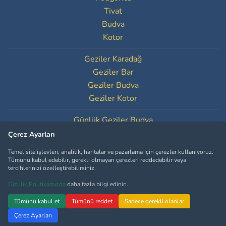
Tivat
Budva
Kotor
Geziler Karadağ
Geziler Bar
Geziler Budva
Geziler Kotor
Günlük Geziler Budva
Günlük Geziler Kotor
Çerez Ayarları
Temel site işlevleri, analitik, haritalar ve pazarlama için çerezler kullanıyoruz.
Çerez Ayarları
Tümünü kabul edebilir, gerekli olmayan çerezleri reddedebilir veya
tercihlerinizi özelleştirebilirsiniz.
Gizlilik Politikamızda
daha fazla bilgi edinin.
Copyright © MontenegroTourOperator.com
Tümünü kabul et
Tümünü reddet
Sadece gerekli olanlar
Çerez Ayarları