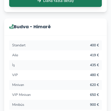
Daha fazla detay
Budva - Himarë
Standart
400 €
Aile
419 €
İş
435 €
VIP
480 €
Minivan
620 €
VIP Minivan
650 €
Minibüs
900 €