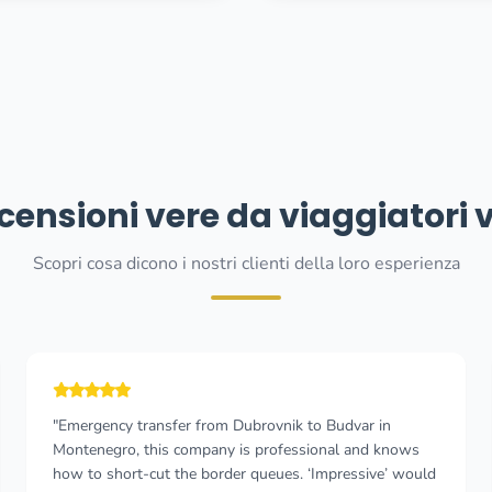
censioni vere da viaggiatori v
Scopri cosa dicono i nostri clienti della loro esperienza
"This was my third stay in Montenegro and the second
trip with this taxi. I can only recommend this taxi service,
they are professional, with pleasant drivers and with