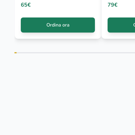
65€
79€
Ordina ora