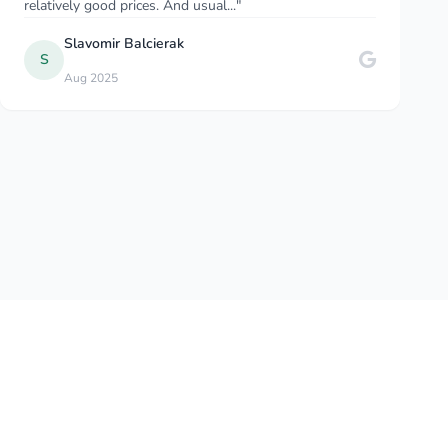
were in very high standard (BMW, Merced..."
Dawid Kruczek
D
May 2025