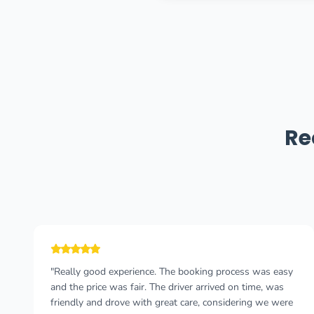
Re
"Emergency transfer from Dubrovnik to Budvar in
Montenegro, this company is professional and knows
how to short-cut the border queues. ‘Impressive’ would