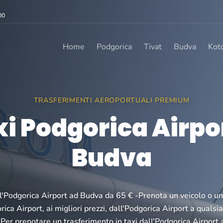
00
Home
Podgorica
Tivat
Budva
Kot
TRASFERIMENTI AEROPORTUALI PREMIUM
i Podgorica Airpo
Budva
l'Podgorica Airport ad Budva da 65 € -Prenota un veicolo o u
rica Airport, ai migliori prezzi, dall'Podgorica Airport a qualsias
er prenotare un trasferimento in taxi dall'Podgorica Airport