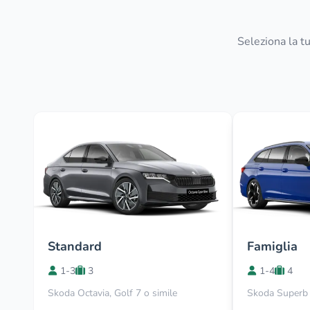
Seleziona la tu
Standard
Famiglia
1-3
3
1-4
4
Skoda Octavia, Golf 7 o simile
Skoda Superb 