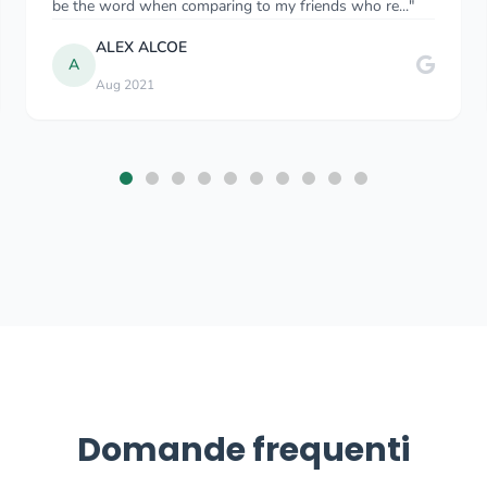
relatively good prices. And usual..."
Slavomir Balcierak
S
Aug 2025
Domande frequenti