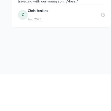
be the word when comparing to my friends who re..."
ALEX ALCOE
A
Aug 2021