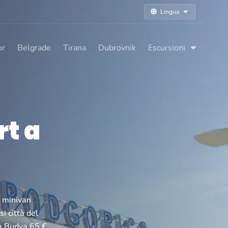
Lingua
or
Belgrade
Tirana
Dubrovnik
Escursioni
rt a
n minivan
i città del
 a Budva 65 €,