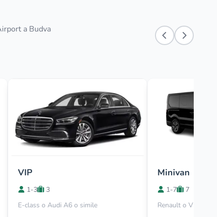
Airport a Budva
VIP
Minivan
1-3
3
1-7
7
E-class o Audi A6 o simile
Renault o Viano