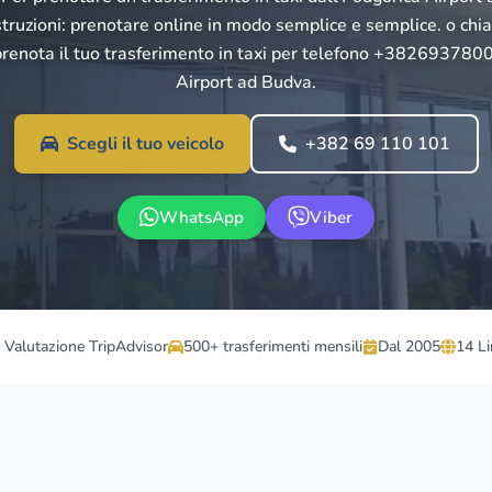
struzioni: prenotare online in modo semplice e semplice. o chi
enota il tuo trasferimento in taxi per telefono +382693780
Airport ad Budva.
Scegli il tuo veicolo
+382 69 110 101
WhatsApp
Viber
5 Valutazione TripAdvisor
500+ trasferimenti mensili
Dal 2005
14 L