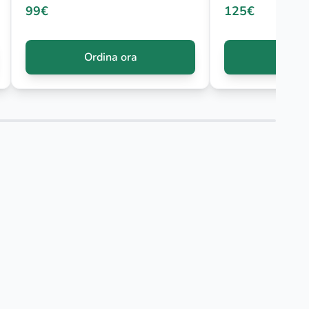
99€
125€
Ordina ora
Ordin