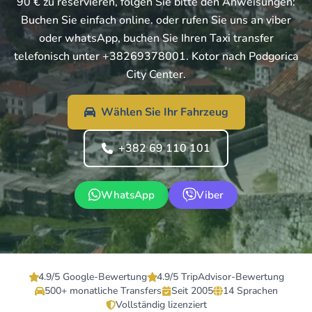
90 € zu reservieren, folgen Sie bitte den Anweisungen:
Buchen Sie einfach online. oder rufen Sie uns an viber
oder whatsApp, buchen Sie Ihren Taxi transfer
telefonisch unter +38269378001. Kotor nach Podgorica
City Center.
Wählen Sie Ihr Fahrzeug
+382 69 110 101
WhatsApp
Viber
4.9/5 Google-Bewertung
4.9/5 TripAdvisor-Bewertung
500+ monatliche Transfers
Seit 2005
14 Sprachen
Vollständig lizenziert