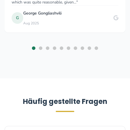
hich was quite reasonable, given..."
rea
George Gongliashvili
G
Aug 2025
Häufig gestellte Fragen