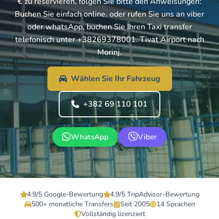
€ zu reservieren, folgen Sie bitte den Anweisungen:
Buchen Sie einfach online. oder rufen Sie uns an viber
oder whatsApp, buchen Sie Ihren Taxi transfer
telefonisch unter +38269378001. Tivat Airport nach
Morinj.
Wählen Sie Ihr Fahrzeug
+382 69 110 101
WhatsApp
Viber
4.9/5 Google-Bewertung
4.9/5 TripAdvisor-Bewertung
500+ monatliche Transfers
Seit 2005
14 Sprachen
Vollständig lizenziert