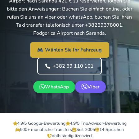
Airport nach Saranda 420 € zu reservieren, folgen Sie
bitte den Anweisungen: Buchen Sie einfach online. oder
rufen Sie uns an viber oder whatsApp, buchen Sie Ihren
Taxi transfer telefonisch unter +38269378001.
Podgorica Airport nach Saranda.
Wählen Sie Ihr Fahrzeug
+382 69 110 101
WhatsApp
Viber
4.9/5 Google-Bewertung
4.9/5 TripAdvisor-Bewertung
500+ monatliche Transfers
Seit 2005
14 Sprachen
Vollständig lizenziert