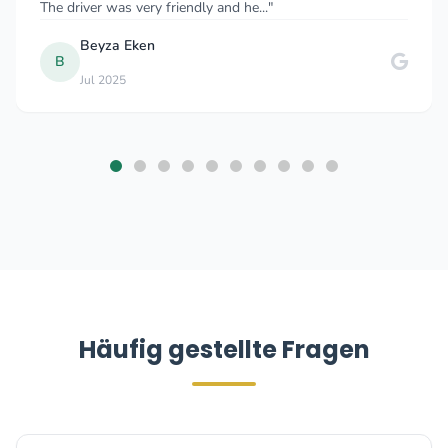
y and he..."
which was quite reasonable, 
George Gongliashvili
G
Aug 2025
Häufig gestellte Fragen