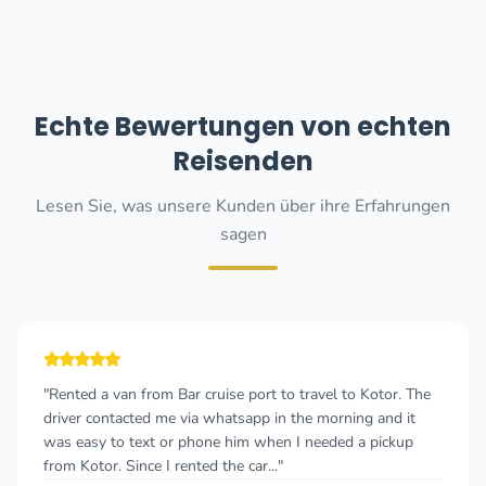
Echte Bewertungen von echten
Reisenden
Lesen Sie, was unsere Kunden über ihre Erfahrungen
sagen
 Bar cruise port to travel to Kotor. The
"If You look for a 
me via whatsapp in the morning and it
any location in Mo
or phone him when I needed a pickup
is a right choice! P
 rented the car..."
price. I’d advise it..."