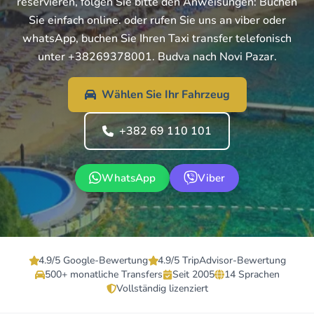
reservieren, folgen Sie bitte den Anweisungen: Buchen
Sie einfach online. oder rufen Sie uns an viber oder
whatsApp, buchen Sie Ihren Taxi transfer telefonisch
unter +38269378001. Budva nach Novi Pazar.
Wählen Sie Ihr Fahrzeug
+382 69 110 101
WhatsApp
Viber
4.9/5 Google-Bewertung
4.9/5 TripAdvisor-Bewertung
500+ monatliche Transfers
Seit 2005
14 Sprachen
Vollständig lizenziert