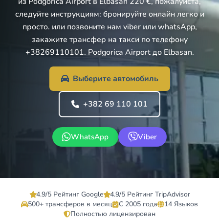
из Podgorica Airport в Elbasan 220 €, пожалуйста,
следуйте инструкциям: бронируйте онлайн легко и
просто. или позвоните нам viber или whatsApp,
закажите трансфер на такси по телефону
+38269110101. Podgorica Airport до Elbasan.
Выберите автомобиль
+382 69 110 101
WhatsApp
Viber
4.9/5 Рейтинг Google
4.9/5 Рейтинг TripAdvisor
500+ трансферов в месяц
С 2005 года
14 Языков
Полностью лицензирован