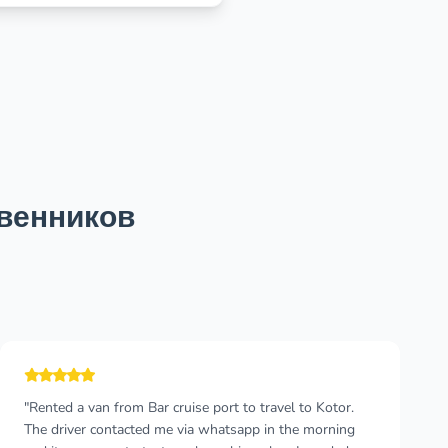
венников
"Terrific service, flight was delayed almost 90 minutes, I
was worried, but once I left customs the driver was