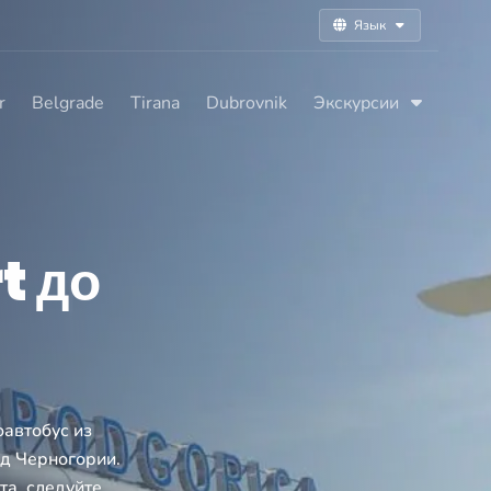
Язык
r
Belgrade
Tirana
Dubrovnik
Экскурсии
t до
оавтобус из
од Черногории.
та, следуйте