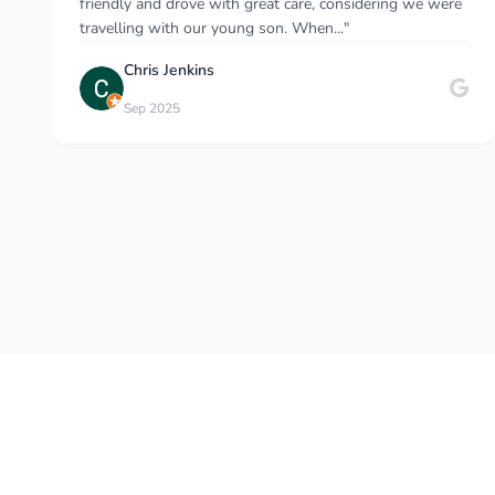
lake Skadar on the way to Podgorica airport. Bought
some wine from the wine shop! Excellent..."
Zhanar2002
Sep 2025