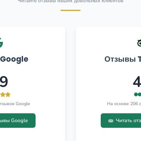
Читайте отзывы наших довольных клиентов
Google
Отзывы T
.9
4
тзывов Google
На основе 206 о
зывы Google
Читать отз