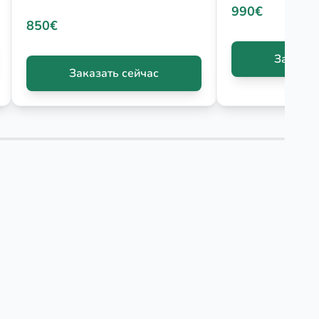
990€
850€
Заказат
Заказать сейчас