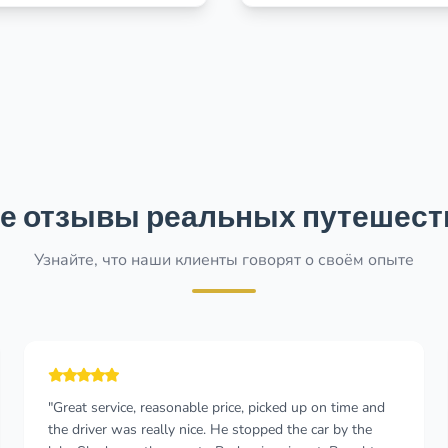
е отзывы реальных путешест
Узнайте, что наши клиенты говорят о своём опыте
"Rented a van from Bar cruise port to travel to Kotor.
The driver contacted me via whatsapp in the morning