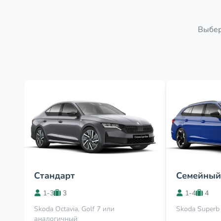
Выбер
Стандарт
Семейный
1-3
3
1-4
4
Skoda Octavia, Golf 7 или
Skoda Superb
аналогичный