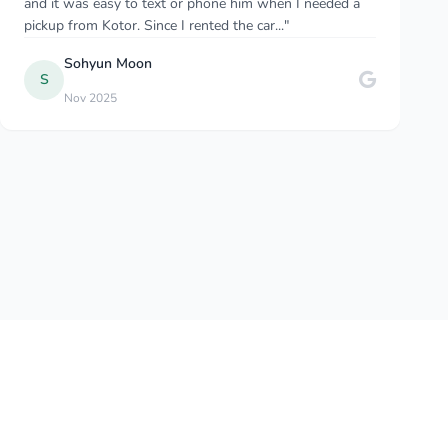
waiting with a sign/my name. Helped with luggage
drove to hotel. I also booked this servic..."
Cruisin Bob
C
Jun 2025