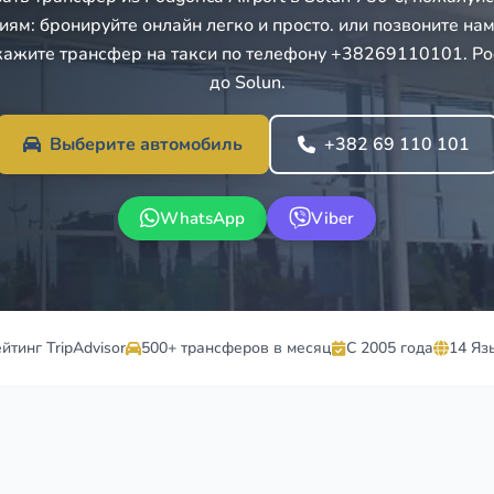
иям: бронируйте онлайн легко и просто. или позвоните нам 
кажите трансфер на такси по телефону +38269110101. Podg
до Solun.
Выберите автомобиль
+382 69 110 101
WhatsApp
Viber
ейтинг TripAdvisor
500+ трансферов в месяц
С 2005 года
14 Яз