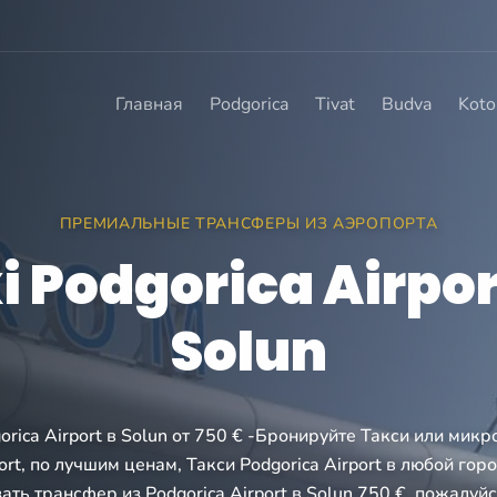
Главная
Podgorica
Tivat
Budva
Koto
ПРЕМИАЛЬНЫЕ ТРАНСФЕРЫ ИЗ АЭРОПОРТА
i Podgorica Airpor
Solun
orica Airport в Solun от 750 € -Бронируйте Такси или микр
port, по лучшим ценам, Такси Podgorica Airport в любой гор
ать трансфер из Podgorica Airport в Solun 750 €, пожалуйс