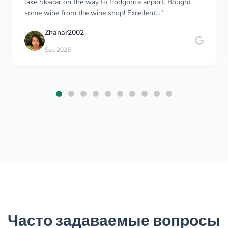
and it was easy to text or phone him when I needed a
pickup from Kotor. Since I rented the car..."
Sohyun Moon
S
Nov 2025
Часто задаваемые вопросы