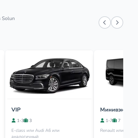
 Solun
VIP
Минивэн
1-3
3
1-7
7
E-class или Audi A6 или
Renault или Viano
аналогичный