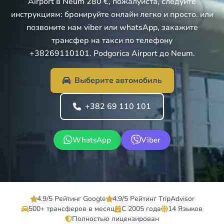
Airport в Neum 280 €, пожалуйста, следуйте
инструкциям: бронируйте онлайн легко и просто. или
позвоните нам viber или whatsApp, закажите
трансфер на такси по телефону
+38269110101. Podgorica Airport до Neum.
Выберите автомобиль
+382 69 110 101
WhatsApp
Viber
4.9/5 Рейтинг Google
4.9/5 Рейтинг TripAdvisor
500+ трансферов в месяц
С 2005 года
14 Языков
Полностью лицензирован