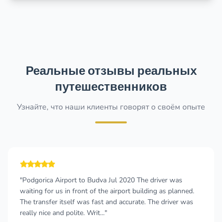
Реальные отзывы реальных
путешественников
Узнайте, что наши клиенты говорят о своём опыте
t to Budva Jul 2020 The driver was
"I consistently cho
front of the airport building as planned.
to Podgorica, and t
f was fast and accurate. The driver was
straightforward, an
te. Writ..."
reliable. The cars ar