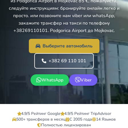
из Podgorica Airport в Mojkovac 85 €, пожалуйста,
следуйте инструкциям: бронируйте онлайн легко и
просто. или позвоните нам viber или whatsApp,
закажите трансфер на такси по телефону
+38269110101. Podgorica Airport до Mojkovac.
Выберите автомобиль
+382 69 110 101
WhatsApp
Viber
4.9/5 Рейтинг Google
4.9/5 Рейтинг TripAdvisor
500+ трансферов в месяц
С 2005 года
14 Языков
Полностью лицензирован