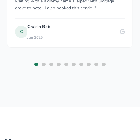
excellent driver -it’s so crucial on all the mountain roads
of Montenegro especially during f..."
NANA LU
N
Sep 2024