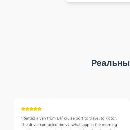
Реальны
"Terrific service, flight was delayed almost 90 minutes, I
was worried, but once I left customs the driver was