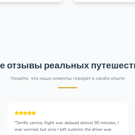
е отзывы реальных путешест
Узнайте, что наши клиенты говорят о своём опыте
"It was so great after flight delayed for 3 hours seeing
the pickup driver holding my name waiting. Such an