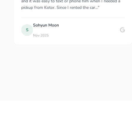
waiting with a sign/my name. Helped with luggage
drove to hotel. I also booked this servic..."
Cruisin Bob
C
Jun 2025