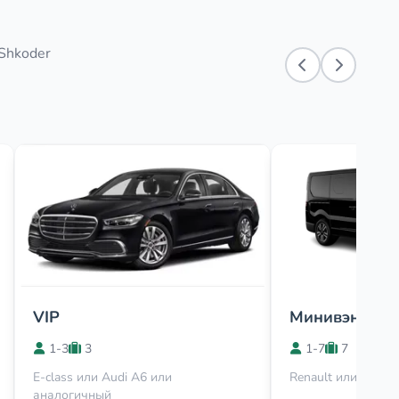
 Shkoder
VIP
Минивэн
1-3
3
1-7
7
E-class или Audi A6 или
Renault или Viano
аналогичный