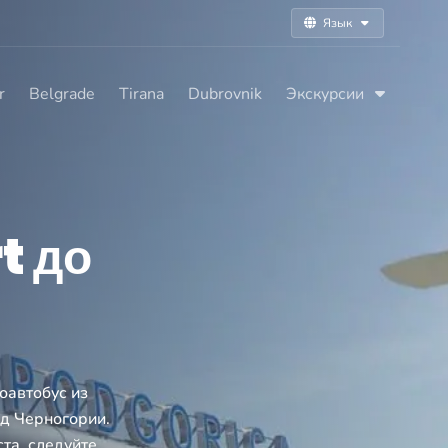
Язык
r
Belgrade
Tirana
Dubrovnik
Экскурсии
t до
роавтобус из
од Черногории.
ста, следуйте