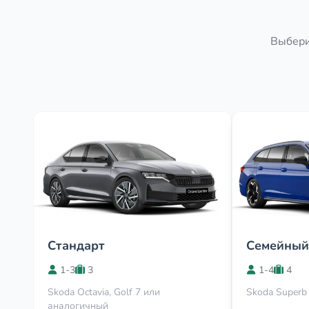
Выберит
Стандарт
Семейный
1-3
3
1-4
4
Skoda Octavia, Golf 7 или
Skoda Superb
аналогичный