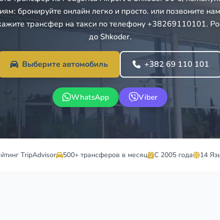
иям: бронируйте онлайн легко и просто. или позвоните нам 
кажите трансфер на такси по телефону +38269110101. Podg
до Shkoder.
Выберите автомобиль
+382 69 110 101
WhatsApp
Viber
ейтинг TripAdvisor
500+ трансферов в месяц
С 2005 года
14 Яз