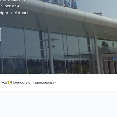
viber или
orica Airport
ыков
Полностью лицензирован