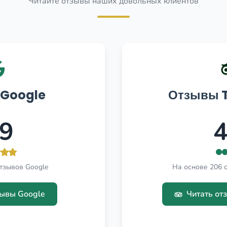
Читайте отзывы наших довольных клиентов
Google
Отзывы T
.9
4
тзывов Google
На основе 206 о
зывы Google
Читать отз