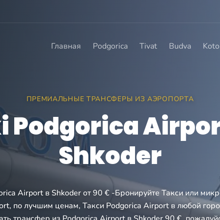
Главная
Podgorica
Tivat
Budva
Koto
ПРЕМИАЛЬНЫЕ ТРАНСФЕРЫ ИЗ АЭРОПОРТА
i Podgorica Airpor
Shkoder
rica Airport в Shkoder от 90 € -Бронируйте Такси или мик
port, по лучшим ценам, Такси Podgorica Airport в любой гор
ть трансфер из Podgorica Airport в Shkoder 90 €, пожалуй