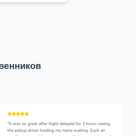
венников
"Cannot recommend this company enough! I wish I
could give more than 5 stars 🤩 I took a taxi from