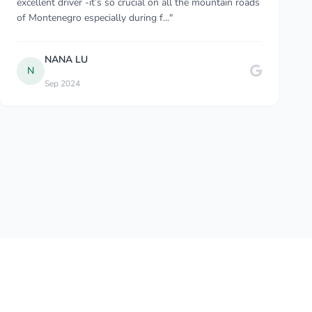
Durres, Albania to Budva, Montenegro and felt so
comfortable the whole time. As a solo female traveler..."
Myriam W
M
Dec 2024