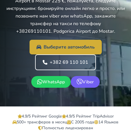
Airport в Mostar 225 €, пожалуйста, следуйте
инструкциям: бронируйте онлайн легко и просто. или
позвоните нам viber или whatsApp, закажите
трансфер на такси по телефону
+38269110101. Podgorica Airport до Mostar.
Выберите автомобиль
+382 69 110 101
WhatsApp
Viber
4.9/5 Рейтинг Google
4.9/5 Рейтинг TripAdvisor
500+ трансферов в месяц
С 2005 года
14 Языков
Полностью лицензирован