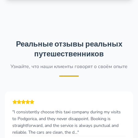
Реальные отзывы реальных
путешественников
Узнайте, что наши клиенты говорят о своём опыте
tently choose this taxi company during my visits
"Very prof
ica, and they never disappoint. Booking is
problem wi
orward, and the service is always punctual and
very helpf
The cars are clean, the d..."
high stand