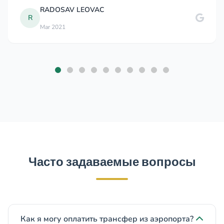
ADOSAV LEOVAC
Daw
D
r 2021
May
Часто задаваемые вопросы
Как я могу оплатить трансфер из аэропорта?