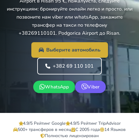
Airport в Risan 95 €, пожалуйста, следуйте
инструкциям: бронируйте онлайн легко и просто. или
позвоните нам viber или whatsApp, закажите
трансфер на такси по телефону
+38269110101. Podgorica Airport до Risan.
Выберите автомобиль
+382 69 110 101
WhatsApp
Viber
4.9/5 Рейтинг Google
4.9/5 Рейтинг TripAdvisor
500+ трансферов в месяц
С 2005 года
14 Языков
Полностью лицензирован