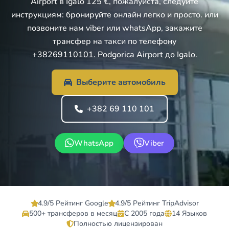
Airport в Igalo 125 €, пожалуйста, следуйте
инструкциям: бронируйте онлайн легко и просто. или
позвоните нам viber или whatsApp, закажите
трансфер на такси по телефону
+38269110101. Podgorica Airport до Igalo.
Выберите автомобиль
+382 69 110 101
WhatsApp
Viber
4.9/5 Рейтинг Google
4.9/5 Рейтинг TripAdvisor
500+ трансферов в месяц
С 2005 года
14 Языков
Полностью лицензирован