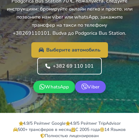
Podgorica Bus Station 70 €, пожалуйста, следуйте
инструкциям: бронируйте онлайн легко и просто. или
позвоните нам viber или whatsApp, закажите
трансфер на такси по телефону
+38269110101. Budva до Podgorica Bus Station.
Выберите автомобиль
+382 69 110 101
WhatsApp
Viber
4.9/5 Рейтинг Google
4.9/5 Рейтинг TripAdvisor
500+ трансферов в месяц
С 2005 года
14 Языков
Полностью лицензирован