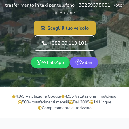
trasferimento in taxi per telefono +38269378001. Kotor
ad Pluzine.
Scegli il tuo veicolo
+382 69 110 101
WhatsApp
Viber
4.9/5 Valutazione Google
4.9/5 Valutazione TripAdvisor
500+ trasferimenti mensili
Dal 2005
14 Lingue
Completamente autorizzato