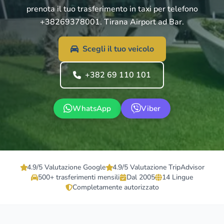
prenota il tuo trasferimento in taxi per telefono
+38269378001. Tirana Airport ad Bar.
Scegli il tuo veicolo
+382 69 110 101
WhatsApp
Viber
4.9/5 Valutazione Google
4.9/5 Valutazione TripAdvisor
500+ trasferimenti mensili
Dal 2005
14 Lingue
Completamente autorizzato