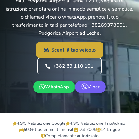
dall'Podgorica Airport a Lezhe 120 €, seguire le
istruzioni: prenotare online in modo semplice e semplice.
o chiamaci viber o whatsApp, prenota il tuo
trasferimento in taxi per telefono +38269378001.
Podgorica Airport ad Lezhe.
Scegli il tuo veicolo
+382 69 110 101
WhatsApp
Viber
4.9/5 Valutazione Google
4.9/5 Valutazione TripAdvisor
500+ trasferimenti mensili
Dal 2005
14 Lingue
Completamente autorizzato