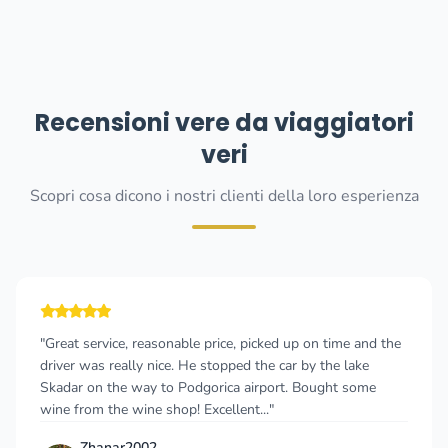
Recensioni vere da viaggiatori
veri
Scopri cosa dicono i nostri clienti della loro esperienza
Great service, reasonable price, picked up on time and the
"R
river was really nice. He stopped the car by the lake
an
kadar on the way to Podgorica airport. Bought some
fr
ine from the wine shop! Excellent..."
tr
Zhanar2002