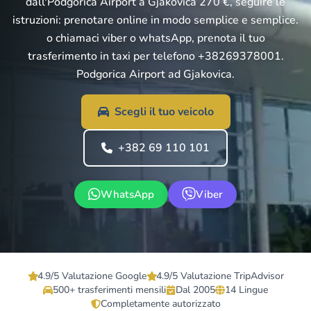
dall'Podgorica Airport a Gjakovica 270 €, seguire le
istruzioni: prenotare online in modo semplice e semplice.
o chiamaci viber o whatsApp, prenota il tuo
trasferimento in taxi per telefono +38269378001.
Podgorica Airport ad Gjakovica.
Scegli il tuo veicolo
+382 69 110 101
WhatsApp
Viber
4.9/5 Valutazione Google
4.9/5 Valutazione TripAdvisor
500+ trasferimenti mensili
Dal 2005
14 Lingue
Completamente autorizzato