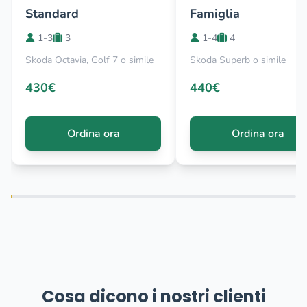
Standard
Famiglia
1-3
3
1-4
4
Skoda Octavia, Golf 7 o simile
Skoda Superb o simile
430€
440€
Ordina ora
Ordina ora
Cosa dicono i nostri clienti