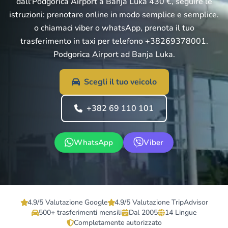
dall'Podgorica Airport a Banja Luka 430 €, seguire le
istruzioni: prenotare online in modo semplice e semplice.
o chiamaci viber o whatsApp, prenota il tuo
trasferimento in taxi per telefono +38269378001.
Podgorica Airport ad Banja Luka.
Scegli il tuo veicolo
+382 69 110 101
WhatsApp
Viber
4.9/5 Valutazione Google
4.9/5 Valutazione TripAdvisor
500+ trasferimenti mensili
Dal 2005
14 Lingue
Completamente autorizzato