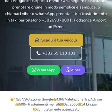
dall'Podgorica Airport a Przno 70 €, seguire le istruzioni:
prenotare online in modo semplice e semplice. o
chiamaci viber o whatsApp, prenota il tuo trasferimento
in taxi per telefono +38269378001. Podgorica Airport
ad Przno.
Scegli il tuo veicolo
+382 69 110 101
WhatsApp
Viber
4.9/5 Valutazione Google
4.9/5 Valutazione TripAdvisor
500+ trasferimenti mensili
Dal 2005
14 Lingue
Completamente autorizzato