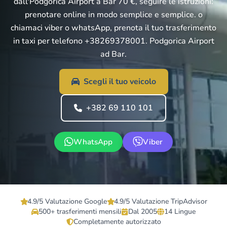
dall'Podgorica Airport a Bar 70 €, seguire le istruzioni:
prenotare online in modo semplice e semplice. o
chiamaci viber o whatsApp, prenota il tuo trasferimento
in taxi per telefono +38269378001. Podgorica Airport
ad Bar.
Scegli il tuo veicolo
+382 69 110 101
WhatsApp
Viber
4.9/5 Valutazione Google
4.9/5 Valutazione TripAdvisor
500+ trasferimenti mensili
Dal 2005
14 Lingue
Completamente autorizzato